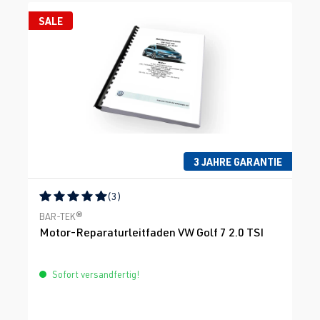
SALE
3 JAHRE GARANTIE
(3)
Durchschnittliche Bewertung von 5 von 5 Sternen
BAR-TEK®
Motor-Reparaturleitfaden VW Golf 7 2.0 TSI
Sofort versandfertig!