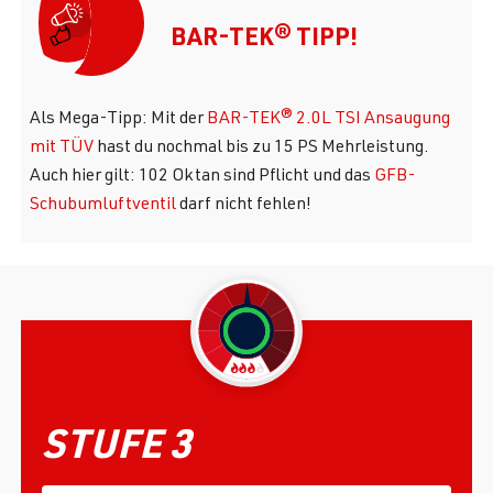
BAR-TEK® TIPP!
Als Mega-Tipp: Mit der
BAR-TEK® 2.0L TSI Ansaugung
mit TÜV
hast du nochmal bis zu 15 PS Mehrleistung.
Auch hier gilt: 102 Oktan sind Pflicht und das
GFB-
Schubumluftventil
darf nicht fehlen!
STUFE 3