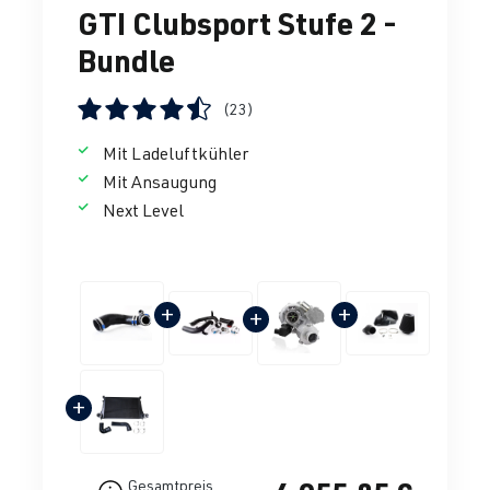
GTI Clubsport Stufe 2 -
Bundle
(23)
Durchschnittliche Bewertung von 4.5 von 5 Sternen
Mit Ladeluftkühler
Mit Ansaugung
Next Level
+
+
+
+
Gesamtpreis