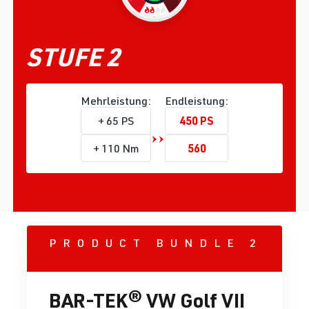
STUFE 2
Mehrleistung:
Endleistung:
450 PS
+ 65 PS
560
+ 110 Nm
PRODUCT BUNDLE 2
BAR-TEK® VW Golf VII