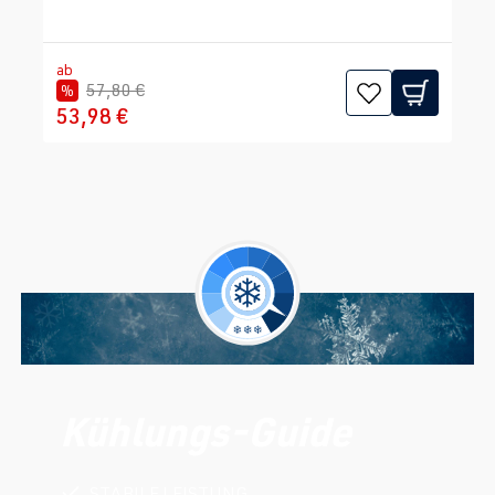
ab
57,80 €
%
53,98 €
Kühlungs-Guide
STABILE LEISTUNG