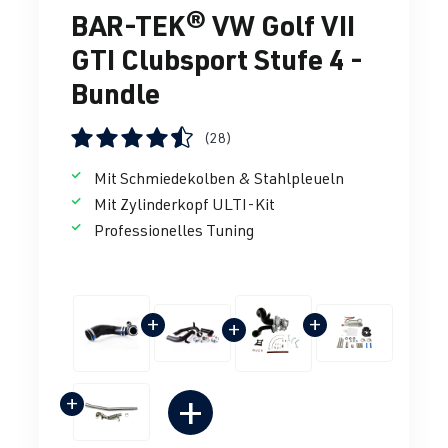
BAR-TEK® VW Golf VII
GTI Clubsport Stufe 4 -
Bundle
(28)
Durchschnittliche Bewertung von 4.57 von 5 Sternen
Mit Schmiedekolben & Stahlpleueln
Mit Zylinderkopf ULTI-Kit
Professionelles Tuning
+
+
+
+
+