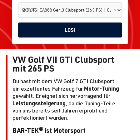
MOTOR
LOS!
VW Golf VII GTI Clubsport
2.0L TSI
EA888
mit 265 PS
Gen.3
Marke
Modell
Clubsport
T
Home
1
2
Du hast mit dem VW Golf 7 GTI Clubsport
wählen
wählen
(265 PS) |
f
CJXE | BJ
Motor-Tuning
ein exzellentes Fahrzeug für
01.2016 -
gewählt. Er eignet sich hervorragend für
02.2017
Leistungssteigerung
, da die Tuning-Teile
von uns bereits seit Jahren erprobt und
perfektioniert wurden.
BAR-TEK® ist Motorsport