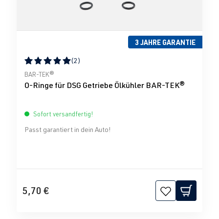
3 JAHRE GARANTIE
(2)
Durchschnittliche Bewertung von 5 von 5 Sternen
BAR-TEK®
O-Ringe für DSG Getriebe Ölkühler BAR-TEK®
Sofort versandfertig!
Passt garantiert in dein Auto!
5,70 €