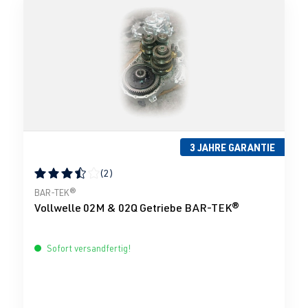
3 JAHRE GARANTIE
(2)
Durchschnittliche Bewertung von 3.5 von 5 Sternen
BAR-TEK®
Vollwelle 02M & 02Q Getriebe BAR-TEK®
Sofort versandfertig!