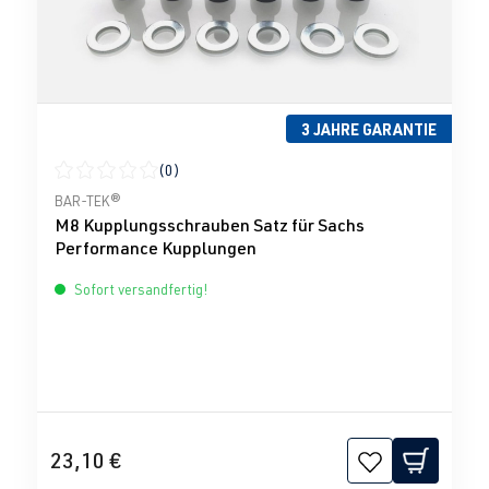
3 JAHRE GARANTIE
(0)
Durchschnittliche Bewertung von 0 von 5 Sternen
BAR-TEK®
M8 Kupplungsschrauben Satz für Sachs
Performance Kupplungen
Sofort versandfertig!
23,10 €