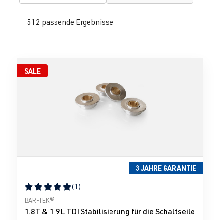
512 passende Ergebnisse
SALE
3 JAHRE GARANTIE
(1)
Durchschnittliche Bewertung von 5 von 5 Sternen
BAR-TEK®
1.8T & 1.9L TDI Stabilisierung für die Schaltseile