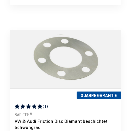
3 JAHRE GARANTIE
(1)
Durchschnittliche Bewertung von 5 von 5 Sternen
BAR-TEK®
VW & Audi Friction Disc Diamant beschichtet
Schwungrad