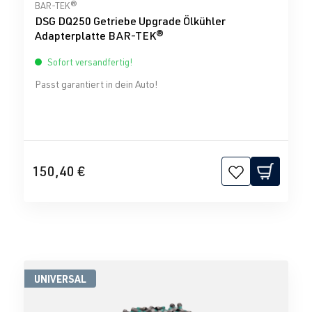
Durchschnittliche Bewertung von 5 von 5 Sternen
BAR-TEK®
DSG DQ250 Getriebe Upgrade Ölkühler
Adapterplatte BAR-TEK®
Sofort versandfertig!
Passt garantiert in dein Auto!
150,40 €
UNIVERSAL