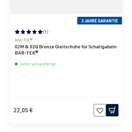
3 JAHRE GARANTIE
(1)
Durchschnittliche Bewertung von 5 von 5 Sternen
BAR-TEK®
02M & 02Q Bronze Gleitschuhe für Schaltgabeln
BAR-TEK®
Sofort versandfertig!
22,05 €