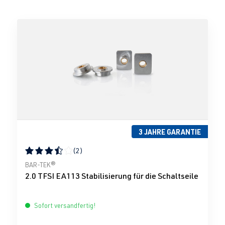
3 JAHRE GARANTIE
(2)
Durchschnittliche Bewertung von 3.5 von 5 Sternen
BAR-TEK®
2.0 TFSI EA113 Stabilisierung für die Schaltseile
Sofort versandfertig!