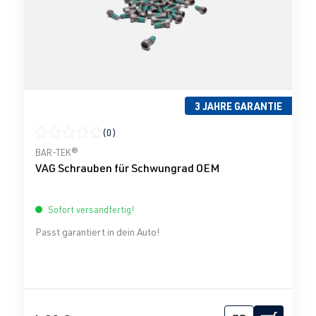
3 JAHRE GARANTIE
(0)
Durchschnittliche Bewertung von 0 von 5 Sternen
BAR-TEK®
VAG Schrauben für Schwungrad OEM
Sofort versandfertig!
Passt garantiert in dein Auto!