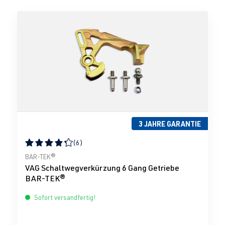
3 JAHRE GARANTIE
(6)
Durchschnittliche Bewertung von 4.33 von 5 Sternen
BAR-TEK®
VAG Schaltwegverkürzung 6 Gang Getriebe
BAR-TEK®
Sofort versandfertig!