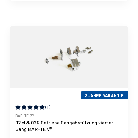
3 JAHRE GARANTIE
(1)
Durchschnittliche Bewertung von 5 von 5 Sternen
BAR-TEK®
02M & 02Q Getriebe Gangabstützung vierter
Gang BAR-TEK®