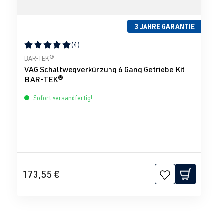
3 JAHRE GARANTIE
(4)
Durchschnittliche Bewertung von 5 von 5 Sternen
BAR-TEK®
VAG Schaltwegverkürzung 6 Gang Getriebe Kit
BAR-TEK®
Sofort versandfertig!
173,55 €