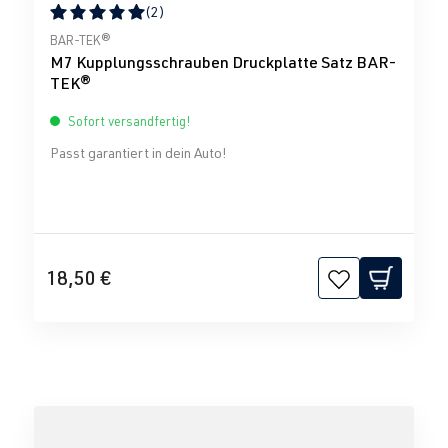
(2)
Durchschnittliche Bewertung von 5 von 5 Sternen
BAR-TEK®
M7 Kupplungsschrauben Druckplatte Satz BAR-
TEK®
Sofort versandfertig!
Passt garantiert in dein Auto!
18,50 €