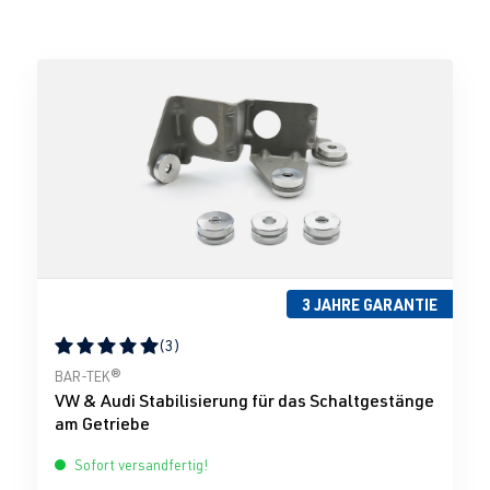
3 JAHRE GARANTIE
(3)
Durchschnittliche Bewertung von 5 von 5 Sternen
BAR-TEK®
VW & Audi Stabilisierung für das Schaltgestänge
am Getriebe
Sofort versandfertig!