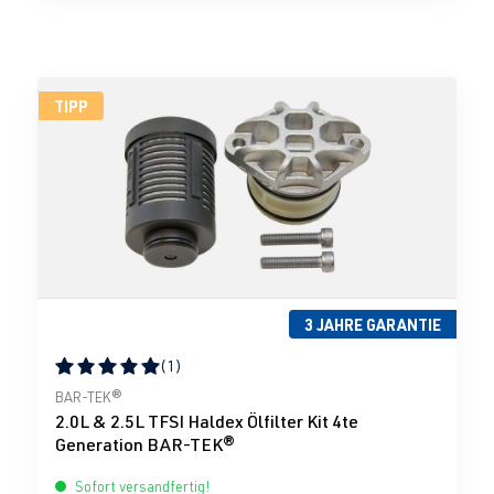
TIPP
3 JAHRE GARANTIE
(1)
Durchschnittliche Bewertung von 5 von 5 Sternen
BAR-TEK®
2.0L & 2.5L TFSI Haldex Ölfilter Kit 4te
Generation BAR-TEK®
Sofort versandfertig!