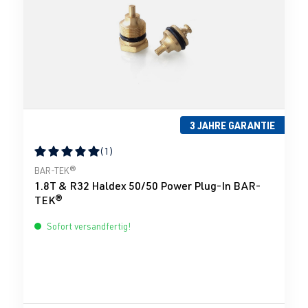
3 JAHRE GARANTIE
(1)
Durchschnittliche Bewertung von 5 von 5 Sternen
BAR-TEK®
1.8T & R32 Haldex 50/50 Power Plug-In BAR-
TEK®
Sofort versandfertig!