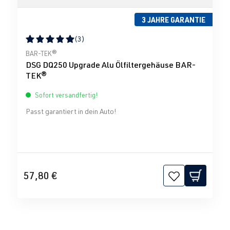
3 JAHRE GARANTIE
(3)
Durchschnittliche Bewertung von 5 von 5 Sternen
BAR-TEK®
DSG DQ250 Upgrade Alu Ölfiltergehäuse BAR-
TEK®
Sofort versandfertig!
Passt garantiert in dein Auto!
57,80 €