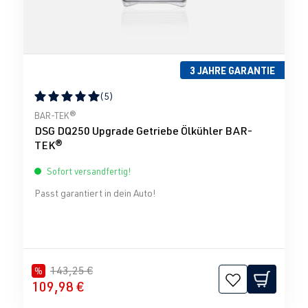
3 JAHRE GARANTIE
(5)
Durchschnittliche Bewertung von 5 von 5 Sternen
BAR-TEK®
DSG DQ250 Upgrade Getriebe Ölkühler BAR-
TEK®
Sofort versandfertig!
Passt garantiert in dein Auto!
143,25 €
%
109,98 €