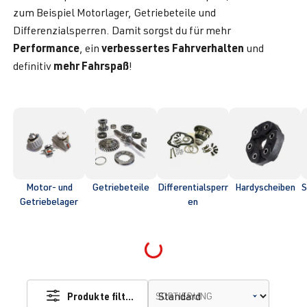
zum Beispiel Motorlager, Getriebeteile und
Differenzialsperren. Damit sorgst du für mehr
Performance
verbessertes Fahrverhalten
, ein
und
mehr Fahrspaß
definitiv
!
Motor- und
Getriebeteile
Differentialsperr
Hardyscheiben
S
Getriebelager
en
Loading...
Produkte filtern
SORTIERUNG