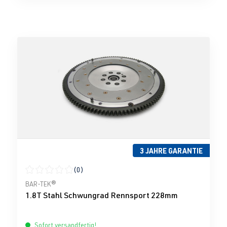
3 JAHRE GARANTIE
(0)
Durchschnittliche Bewertung von 0 von 5 Sternen
BAR-TEK®
1.8T Stahl Schwungrad Rennsport 228mm
Sofort versandfertig!