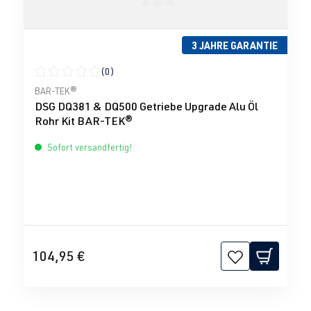
3 JAHRE GARANTIE
(0)
Durchschnittliche Bewertung von 0 von 5 Sternen
BAR-TEK®
DSG DQ381 & DQ500 Getriebe Upgrade Alu Öl
Rohr Kit BAR-TEK®
Sofort versandfertig!
104,95 €