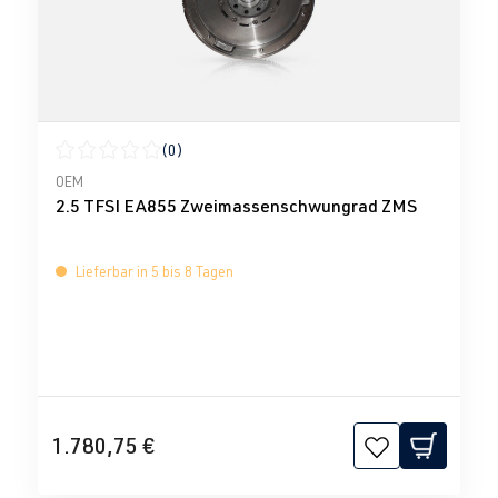
(0)
Durchschnittliche Bewertung von 0 von 5 Sternen
OEM
2.5 TFSI EA855 Zweimassenschwungrad ZMS
Lieferbar in 5 bis 8 Tagen
1.780,75 €