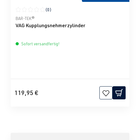
(0)
Durchschnittliche Bewertung von 0 von 5 Sternen
BAR-TEK®
VAG Kupplungsnehmerzylinder
Sofort versandfertig!
119,95 €