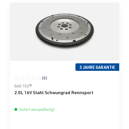
3 JAHRE GARANTIE
(0)
Durchschnittliche Bewertung von 0 von 5 Sternen
BAR-TEK®
2.0L 16V Stahl Schwungrad Rennsport
Sofort versandfertig!