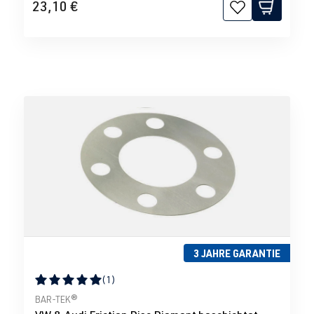
23,10 €
3 JAHRE GARANTIE
(1)
Durchschnittliche Bewertung von 5 von 5 Sternen
BAR-TEK®