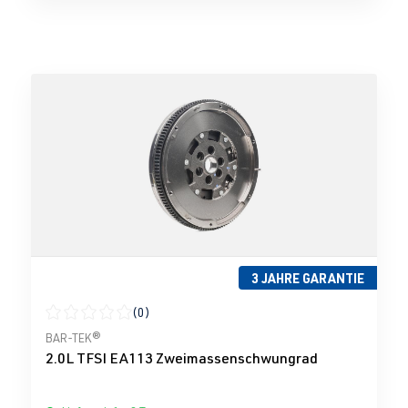
3 JAHRE GARANTIE
(0)
Durchschnittliche Bewertung von 0 von 5 Sternen
BAR-TEK®
2.0L TFSI EA113 Zweimassenschwungrad