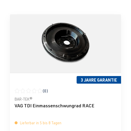
3 JAHRE GARANTIE
(0)
Durchschnittliche Bewertung von 0 von 5 Sternen
BAR-TEK®
VAG TDI Einmassenschwungrad RACE
Lieferbar in 5 bis 8 Tagen