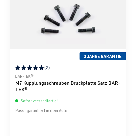
3 JAHRE GARANTIE
(2)
Durchschnittliche Bewertung von 5 von 5 Sternen
BAR-TEK®
M7 Kupplungsschrauben Druckplatte Satz BAR-
TEK®
Sofort versandfertig!
Passt garantiert in dein Auto!