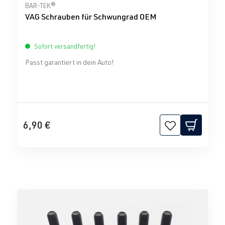
Durchschnittliche Bewertung von 0 von 5 Sternen
BAR-TEK®
VAG Schrauben für Schwungrad OEM
Sofort versandfertig!
Passt garantiert in dein Auto!
6,90 €