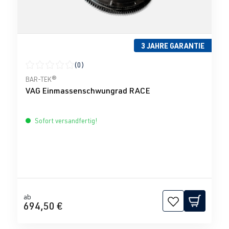
3 JAHRE GARANTIE
(0)
Durchschnittliche Bewertung von 0 von 5 Sternen
BAR-TEK®
VAG Einmassenschwungrad RACE
Sofort versandfertig!
ab
694,50 €