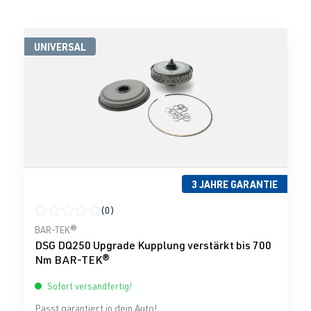
UNIVERSAL
3 JAHRE GARANTIE
(0)
Durchschnittliche Bewertung von 0 von 5 Sternen
BAR-TEK®
DSG DQ250 Upgrade Kupplung verstärkt bis 700
Nm BAR-TEK®
Sofort versandfertig!
Passt garantiert in dein Auto!