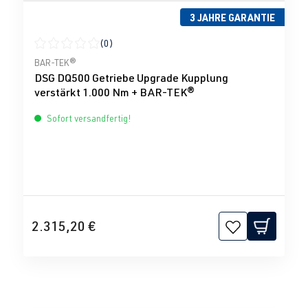
3 JAHRE GARANTIE
(0)
Durchschnittliche Bewertung von 0 von 5 Sternen
BAR-TEK®
DSG DQ500 Getriebe Upgrade Kupplung
verstärkt 1.000 Nm + BAR-TEK®
Sofort versandfertig!
2.315,20 €