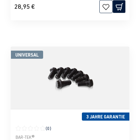
28,95 €
UNIVERSAL
3 JAHRE GARANTIE
(0)
Durchschnittliche Bewertung von 0 von 5 Sternen
BAR-TEK®