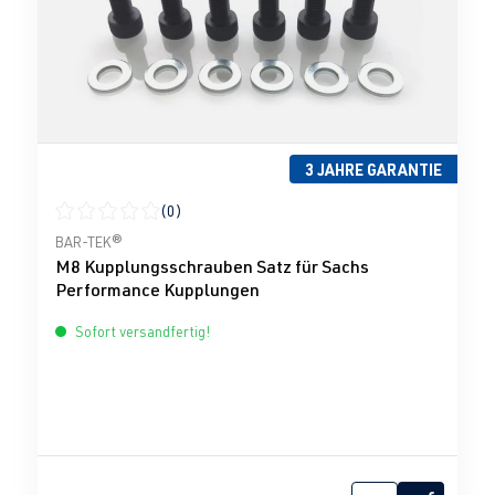
3 JAHRE GARANTIE
(0)
Durchschnittliche Bewertung von 0 von 5 Sternen
BAR-TEK®
M8 Kupplungsschrauben Satz für Sachs
Performance Kupplungen
Sofort versandfertig!