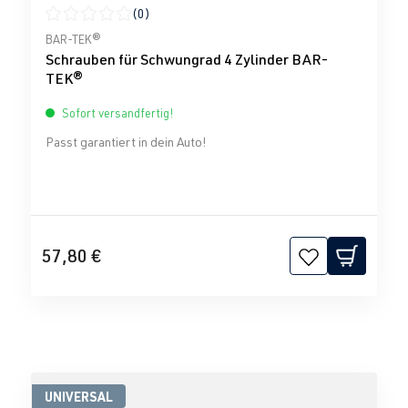
(0)
Durchschnittliche Bewertung von 0 von 5 Sternen
BAR-TEK®
Schrauben für Schwungrad 4 Zylinder BAR-
TEK®
Sofort versandfertig!
Passt garantiert in dein Auto!
57,80 €
UNIVERSAL