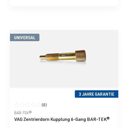
UNIVERSAL
3 JAHRE GARANTIE
(0)
Durchschnittliche Bewertung von 0 von 5 Sternen
BAR-TEK®
VAG Zentrierdorn Kupplung 6-Gang BAR-TEK®