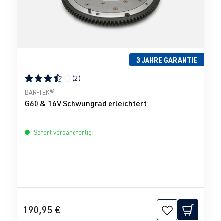
3 JAHRE GARANTIE
(2)
Durchschnittliche Bewertung von 3.5 von 5 Sternen
BAR-TEK®
G60 & 16V Schwungrad erleichtert
Sofort versandfertig!
190,95 €