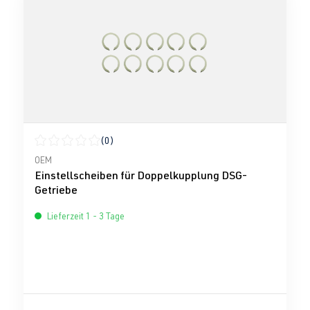
(0)
Durchschnittliche Bewertung von 0 von 5 Sternen
OEM
Einstellscheiben für Doppelkupplung DSG-
Getriebe
Lieferzeit 1 - 3 Tage