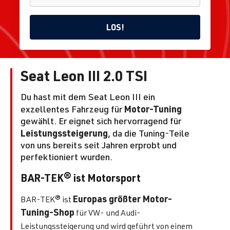
LOS!
Seat Leon III 2.0 TSI
2.0L TSI
EA888
OPF
Du hast mit dem Seat Leon III ein
(190 PS)
Marke
Modell
Motor-Tuning
Tun
exzellentes Fahrzeug für
Home
| DKZA |
1
2
wählen
wählen
fin
gewählt. Er eignet sich hervorragend für
BJ
09.2018
Leistungssteigerung
, da die Tuning-Teile
-
von uns bereits seit Jahren erprobt und
05.2019
perfektioniert wurden.
BAR-TEK® ist Motorsport
Europas größter Motor-
BAR-TEK® ist
Tuning-Shop
für VW- und Audi-
Leistungssteigerung und wird geführt von einem