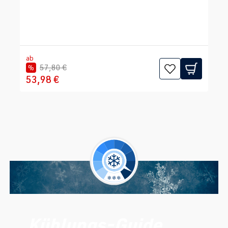
ab
57,80 €
%
53,98 €
Kühlungs-Guide