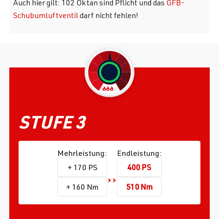
Auch hier gilt: 102 Oktan sind Pflicht und das
GFB-
Schubumluftventil
darf nicht fehlen!
STUFE 3
Mehrleistung:
Endleistung:
400 PS
+ 170 PS
510 Nm
+ 160 Nm