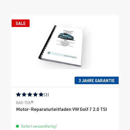
SALE
3 JAHRE GARANTIE
(3)
Durchschnittliche Bewertung von 5 von 5 Sternen
BAR-TEK®
Motor-Reparaturleitfaden VW Golf 7 2.0 TSI
Sofort versandfertig!