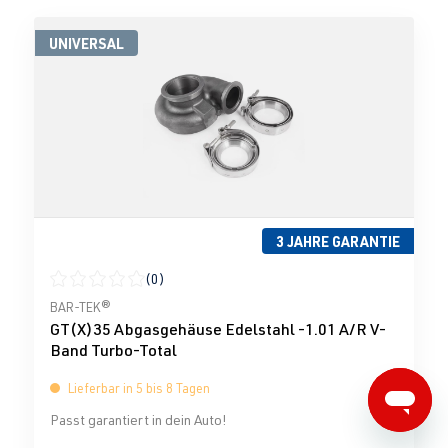
UNIVERSAL
3 JAHRE GARANTIE
(0)
Durchschnittliche Bewertung von 0 von 5 Sternen
BAR-TEK®
GT(X)35 Abgasgehäuse Edelstahl -1.01 A/R V-
Band Turbo-Total
Lieferbar in 5 bis 8 Tagen
Passt garantiert in dein Auto!