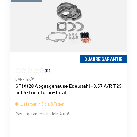
3 JAHRE GARANTIE
(0)
Durchschnittliche Bewertung von 0 von 5 Sternen
BAR-TEK®
GT(X)28 Abgasgehäuse Edelstahl -0.57 A/R T25
auf 5-Loch Turbo-Total
Lieferbar in 5 bis 8 Tagen
Passt garantiert in dein Auto!