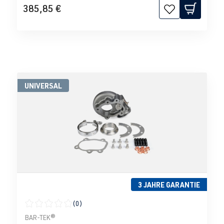
385,85 €
UNIVERSAL
3 JAHRE GARANTIE
(0)
Durchschnittliche Bewertung von 0 von 5 Sternen
BAR-TEK®