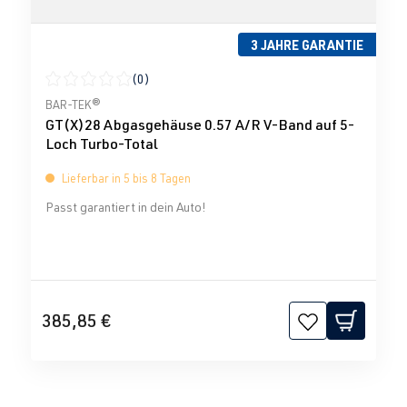
3 JAHRE GARANTIE
(0)
Durchschnittliche Bewertung von 0 von 5 Sternen
BAR-TEK®
GT(X)28 Abgasgehäuse 0.57 A/R V-Band auf 5-
Loch Turbo-Total
Lieferbar in 5 bis 8 Tagen
Passt garantiert in dein Auto!
385,85 €