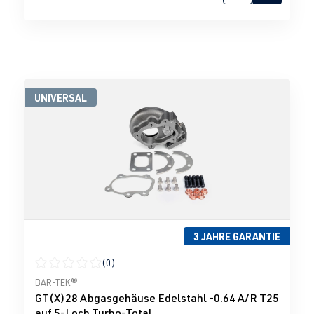
UNIVERSAL
3 JAHRE GARANTIE
(0)
Durchschnittliche Bewertung von 0 von 5 Sternen
BAR-TEK®
GT(X)28 Abgasgehäuse Edelstahl -0.64 A/R T25
auf 5-Loch Turbo-Total