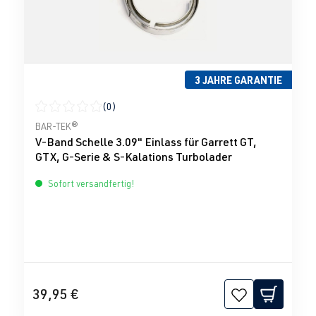
3 JAHRE GARANTIE
(0)
Durchschnittliche Bewertung von 0 von 5 Sternen
BAR-TEK®
V-Band Schelle 3.09" Einlass für Garrett GT,
GTX, G-Serie & S-Kalations Turbolader
Sofort versandfertig!
39,95 €