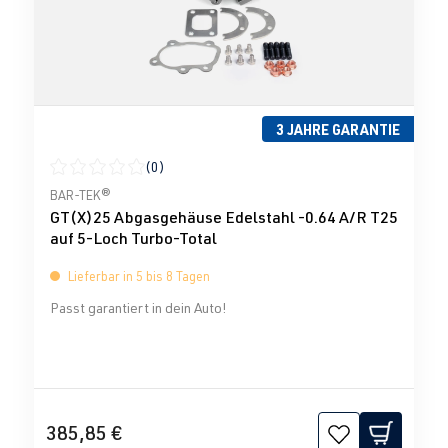
3 JAHRE GARANTIE
(0)
Durchschnittliche Bewertung von 0 von 5 Sternen
BAR-TEK®
GT(X)25 Abgasgehäuse Edelstahl -0.64 A/R T25
auf 5-Loch Turbo-Total
Lieferbar in 5 bis 8 Tagen
Passt garantiert in dein Auto!
385,85 €