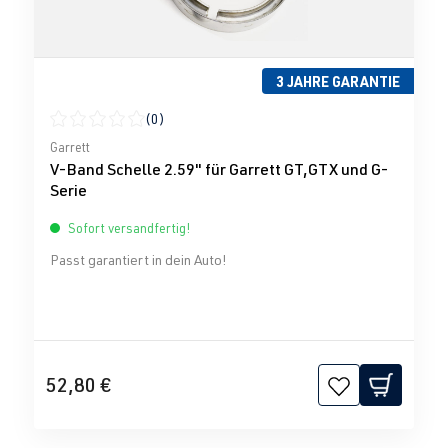
3 JAHRE GARANTIE
(0)
Durchschnittliche Bewertung von 0 von 5 Sternen
Garrett
V-Band Schelle 2.59" für Garrett GT,GTX und G-
Serie
Sofort versandfertig!
Passt garantiert in dein Auto!
52,80 €