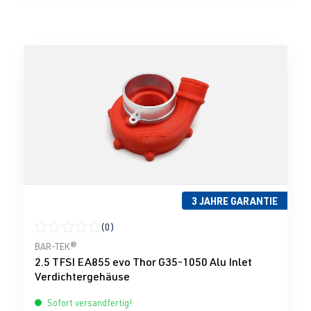
3 JAHRE GARANTIE
(0)
Durchschnittliche Bewertung von 0 von 5 Sternen
BAR-TEK®
2.5 TFSI EA855 evo Thor G35-1050 Alu Inlet
Verdichtergehäuse
Sofort versandfertig!