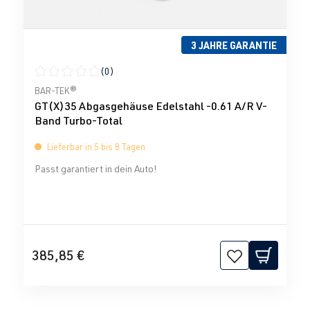
3 JAHRE GARANTIE
(0)
Durchschnittliche Bewertung von 0 von 5 Sternen
BAR-TEK®
GT(X)35 Abgasgehäuse Edelstahl -0.61 A/R V-
Band Turbo-Total
Lieferbar in 5 bis 8 Tagen
Passt garantiert in dein Auto!
385,85 €