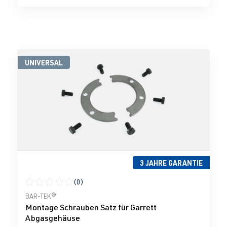
UNIVERSAL
3 JAHRE GARANTIE
(0)
Durchschnittliche Bewertung von 0 von 5 Sternen
BAR-TEK®
Montage Schrauben Satz für Garrett
Abgasgehäuse