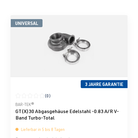
UNIVERSAL
3 JAHRE GARANTIE
(0)
Durchschnittliche Bewertung von 0 von 5 Sternen
BAR-TEK®
GT(X)30 Abgasgehäuse Edelstahl -0.83 A/R V-
Band Turbo-Total
Lieferbar in 5 bis 8 Tagen