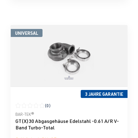
UNIVERSAL
3 JAHRE GARANTIE
(0)
Durchschnittliche Bewertung von 0 von 5 Sternen
BAR-TEK®
GT(X)30 Abgasgehäuse Edelstahl -0.61 A/R V-
Band Turbo-Total