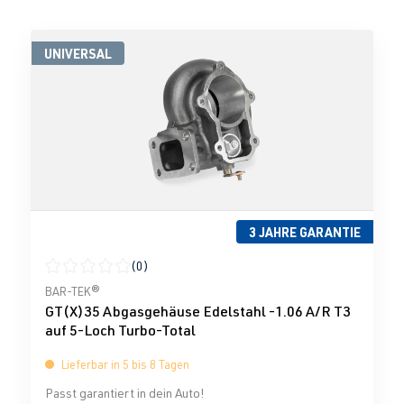
UNIVERSAL
3 JAHRE GARANTIE
(0)
Durchschnittliche Bewertung von 0 von 5 Sternen
BAR-TEK®
GT(X)35 Abgasgehäuse Edelstahl -1.06 A/R T3
auf 5-Loch Turbo-Total
Lieferbar in 5 bis 8 Tagen
Passt garantiert in dein Auto!