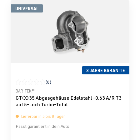
UNIVERSAL
3 JAHRE GARANTIE
(0)
Durchschnittliche Bewertung von 0 von 5 Sternen
BAR-TEK®
GT(X)35 Abgasgehäuse Edelstahl -0.63 A/R T3
auf 5-Loch Turbo-Total
Lieferbar in 5 bis 8 Tagen
Passt garantiert in dein Auto!