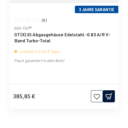
3 JAHRE GARANTIE
(0)
Durchschnittliche Bewertung von 0 von 5 Sternen
BAR-TEK®
GT(X)35 Abgasgehäuse Edelstahl -0.83 A/R V-
Band Turbo-Total
Lieferbar in 5 bis 8 Tagen
Passt garantiert in dein Auto!
385,85 €