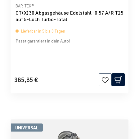
Durchschnittliche Bewertung von 0 von 5 Sternen
BAR-TEK®
GT(X)30 Abgasgehäuse Edelstahl -0.57 A/R T25
auf 5-Loch Turbo-Total
Lieferbar in 5 bis 8 Tagen
Passt garantiert in dein Auto!
385,85 €
UNIVERSAL