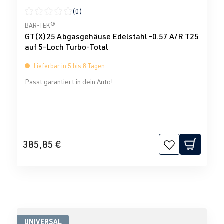
(0)
Durchschnittliche Bewertung von 0 von 5 Sternen
BAR-TEK®
GT(X)25 Abgasgehäuse Edelstahl -0.57 A/R T25
auf 5-Loch Turbo-Total
Lieferbar in 5 bis 8 Tagen
Passt garantiert in dein Auto!
385,85 €
UNIVERSAL