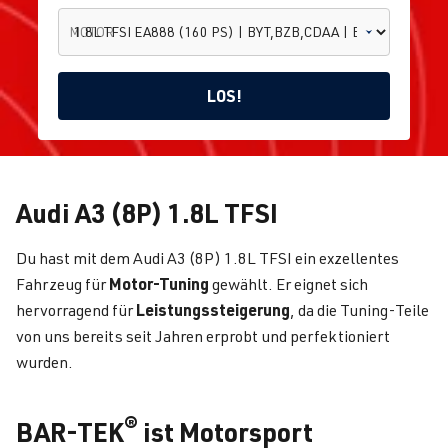
MOTOR
LOS!
1.8L TFSI
Audi A3 (8P) 1.8L TFSI
A3 /
EA888 (160
S3 /
PS) |
Tu
Home
Audi
RS3
BYT,BZB,CDAA
fi
Du hast mit dem Audi A3 (8P) 1.8L TFSI ein exzellentes
(8P)
| BJ 01.2007 -
03.2013
Motor-Tuning
Fahrzeug für
gewählt. Er eignet sich
Leistungssteigerung
hervorragend für
, da die Tuning-Teile
von uns bereits seit Jahren erprobt und perfektioniert
wurden.
®
BAR-TEK
ist Motorsport