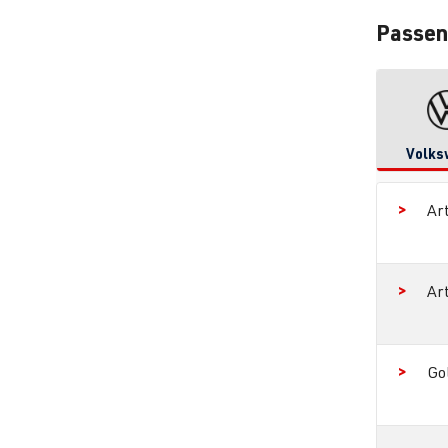
Passen
Volks
Ar
Ar
Go