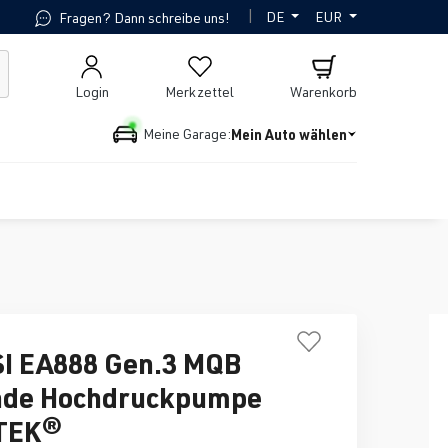
|
DE
EUR
Fragen? Dann schreibe uns!
Login
Merkzettel
Warenkorb
Mein Auto wählen
Meine Garage:
SI EA888 Gen.3 MQB
ade Hochdruckpumpe
TEK®