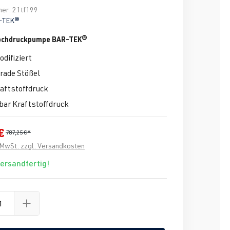
mer:
21tf199
-TEK®
ochdruckpumpe BAR-TEK®
odifiziert
rade Stößel
aftstoffdruck
bar Kraftstoffdruck
€
787,25 €*
. MwSt. zzgl. Versandkosten
versandfertig!