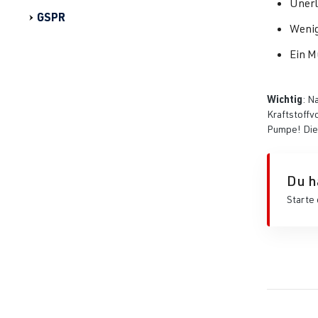
Unerl
GSPR
Wenig
Ein M
Wichtig
: N
Kraftstoffv
Pumpe! Die
Du h
Starte 