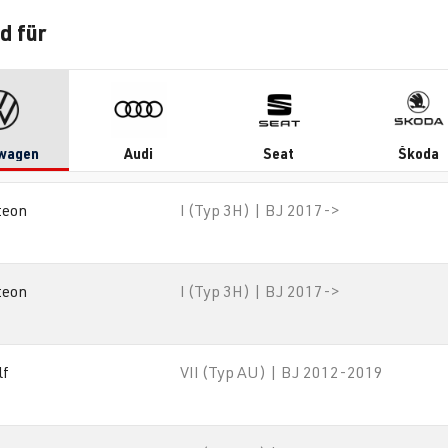
d für
wagen
Audi
Seat
Škoda
teon
I (Typ 3H) | BJ 2017->
teon
I (Typ 3H) | BJ 2017->
lf
VII (Typ AU) | BJ 2012-2019