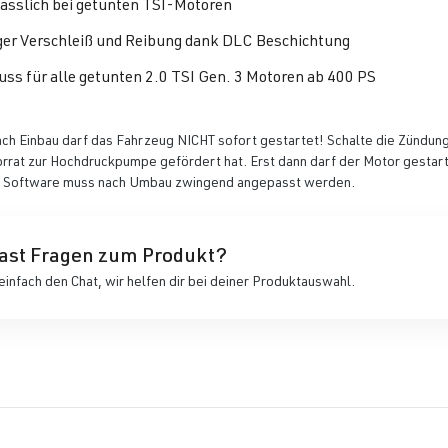
ässlich bei getunten TSI-Motoren
er Verschleiß und Reibung dank DLC Beschichtung
uss für alle getunten 2.0 TSI Gen. 3 Motoren ab 400 PS
ach Einbau darf das Fahrzeug NICHT sofort gestartet! Schalte die Zündung
orrat zur Hochdruckpumpe gefördert hat. Erst dann darf der Motor gestar
 Software muss nach Umbau zwingend angepasst werden.
ast Fragen zum Produkt?
einfach den Chat, wir helfen dir bei deiner Produktauswahl.