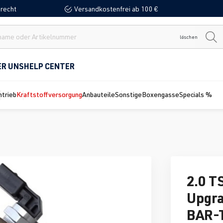
recht
Versandkostenfrei ab 100 €
löschen
ER UNS
HELP CENTER
ntrieb
Kraftstoffversorgung
Anbauteile
Sonstige
Boxengasse
Specials %
2.0 T
Upgr
BAR-