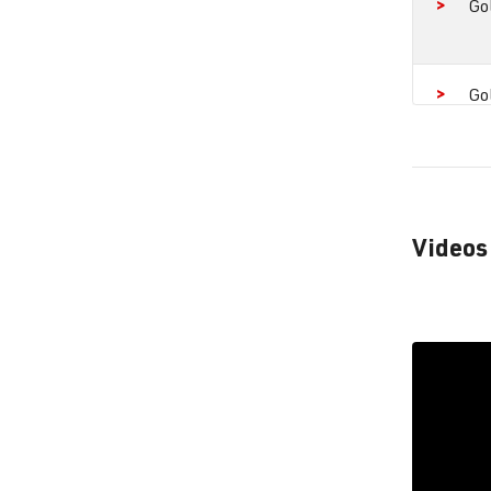
Go
Go
Go
Videos
Go
Go
Go