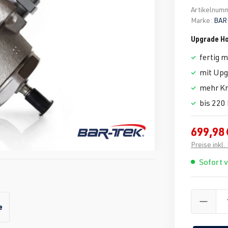
Artikelnum
Marke:
BAR
Upgrade H
fertig m
mit Upg
mehr Kr
bis 220 
699,98 
Preise inkl
Sofort 
e