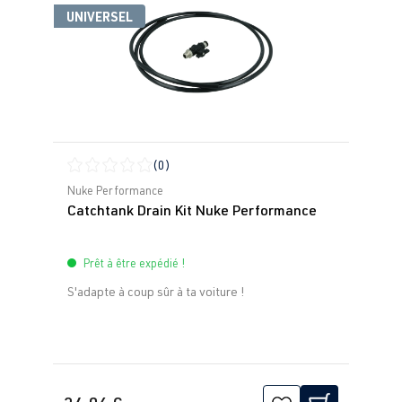
UNIVERSEL
(0)
Note moyenne de 0 sur 5 étoiles
Nuke Performance
Catchtank Drain Kit Nuke Performance
Prêt à être expédié !
S'adapte à coup sûr à ta voiture !