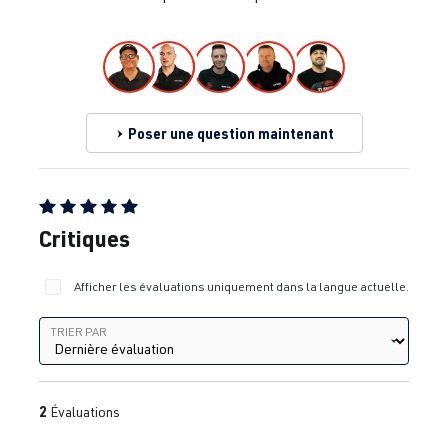
Poser une question maintenant
Note moyenne de 5 sur 5 étoiles
Critiques
Afficher les évaluations uniquement dans la langue actuelle.
Trier par
TRIER PAR
2
Évaluations