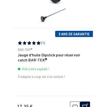
3 ANS DE GARANTIE
(1)
Note moyenne de 5 sur 5 étoiles
BAR-TEK®
Jauge d'huile Dipstick pour réservoir
catch BAR-TEK®
Prêt à être expédié !
S'adapte à coup sûr à ta voiture !
17,35 €