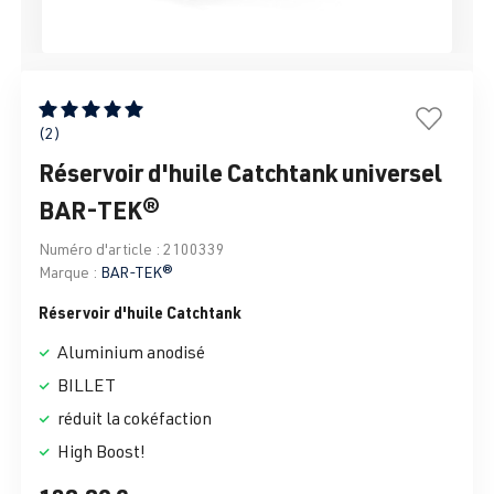
Note moyenne de 5 sur 5 étoiles
(2)
Réservoir d'huile Catchtank universel
BAR-TEK®
Numéro d'article :
2100339
Marque :
BAR-TEK®
Réservoir d'huile Catchtank
Aluminium anodisé
BILLET
réduit la cokéfaction
High Boost!