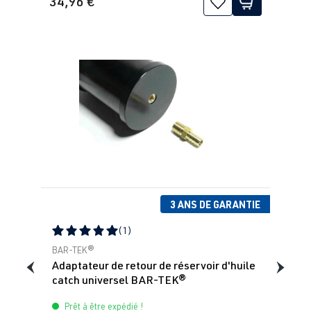
34,96 €
3 ANS DE GARANTIE
(1)
Note moyenne de 5 sur 5 étoiles
BAR-TEK®
Adaptateur de retour de réservoir d'huile
catch universel BAR-TEK®
Prêt à être expédié !