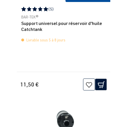
(5)
Note moyenne de 5 sur 5 étoiles
BAR-TEK®
Support universel pour réservoir d'huile
Catchtank
Livrable sous 5 à 8 jours
11,50 €