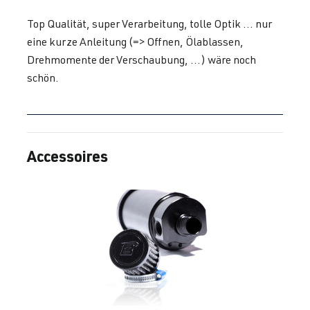
Top Qualität, super Verarbeitung, tolle Optik ... nur
eine kurze Anleitung (=> Offnen, Ölablassen,
Drehmomente der Verschaubung, ...) wäre noch
schön.
Accessoires
Ignorer la galerie de produits