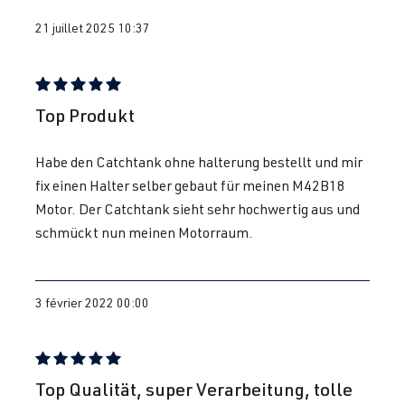
21 juillet 2025 10:37
Évaluation avec une note de 5 sur 5 étoiles
Top Produkt
Habe den Catchtank ohne halterung bestellt und mir
fix einen Halter selber gebaut für meinen M42B18
Motor. Der Catchtank sieht sehr hochwertig aus und
schmückt nun meinen Motorraum.
3 février 2022 00:00
Évaluation avec une note de 5 sur 5 étoiles
Top Qualität, super Verarbeitung, tolle