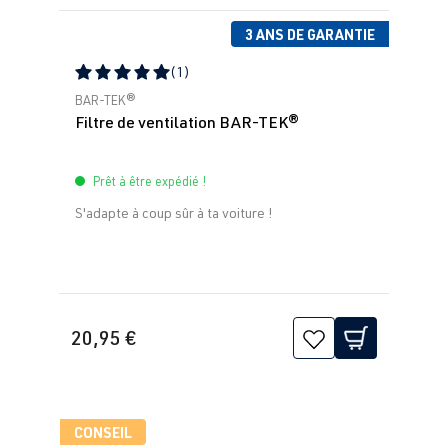
3 ANS DE GARANTIE
(1)
Note moyenne de 5 sur 5 étoiles
BAR-TEK®
Filtre de ventilation BAR-TEK®
Prêt à être expédié !
S'adapte à coup sûr à ta voiture !
20,95 €
CONSEIL