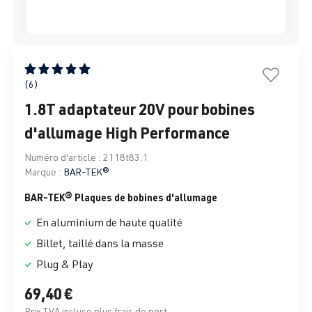
Note moyenne de 5 sur 5 étoiles
(6)
1.8T adaptateur 20V pour bobines
d'allumage High Performance
Numéro d'article :
2118t83.1
Marque :
BAR-TEK®
BAR-TEK® Plaques de bobines d'allumage
En aluminium de haute qualité
Billet, taillé dans la masse
Plug & Play
69,40 €
Prix TVA incluse plus frais de port