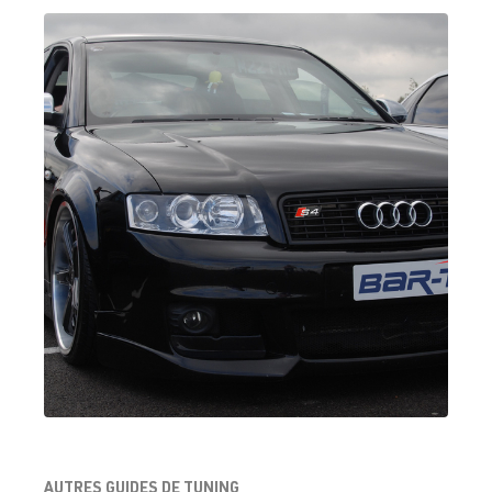
1.8T
Polo
IV (Type 9N3)
BJX
| 150 ch
| Année
(110 kW)
2005–2009
1.8T
Sharan
I (Type 7M8) |
AJH
| 150 ch
Année 1995-
(110 kW)
2000
1.8T
Sharan
I (Type 7M8) |
AWC
| 150 ch
Année 1995-
(110 kW)
2000
AUTRES GUIDES DE TUNING