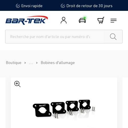
Envoi rapide
Droit de retour de 30 jours
tenu principal
...
Boutique
Bobines d'allumage
Ignorer la galerie d'images