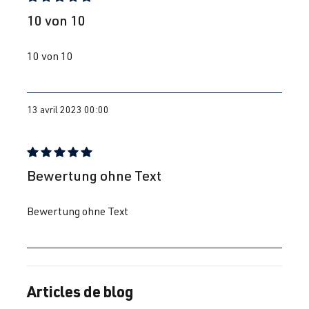
1998–2005
Évaluation avec une note de 5 sur 5 étoiles
10 von 10
1.8T
Passat
B5 (Type 3B)
10 von 10
ANB
| 150 ch
| Année
(110 kW)
1996-2000
13 avril 2023 00:00
1.8T
Passat
B5 (Type 3B)
APU
| 150 ch
| Année
(110 kW)
1996-2000
Évaluation avec une note de 5 sur 5 étoiles
Bewertung ohne Text
1.8T
Passat
B5 GP (3BG) |
AWT
| 150 ch
Année 2000-
Bewertung ohne Text
(110 kW)
2005
1.8T
Polo
IV (Type 9N3)
BBU
| 180 ch
| Année
Articles de blog
(132 kW)
2005–2009