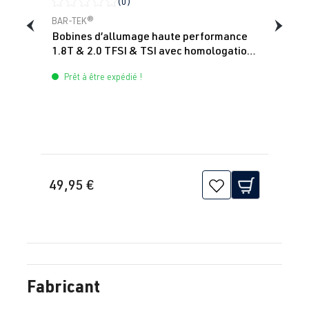
(0)
Note moyenne de 0 sur 5 étoiles
BAR-TEK®
Bobines d’allumage haute performance
1.8T & 2.0 TFSI & TSI avec homologation
ECE BAR-TEK®
Prêt à être expédié !
49,95 €
Fabricant