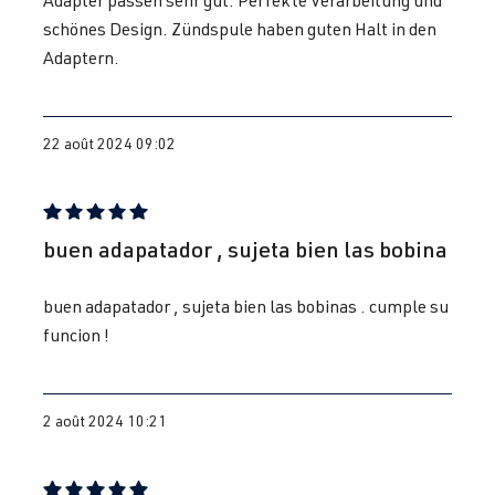
(110 kW)
(Type
schönes Design. Zündspule haben guten Halt in den
1J2/1J5/1JM
Adaptern.
) | Année
1998–2005
22 août 2024 09:02
1.8T
Jetta / Vento / 
IV -
AUM
| 150 ch
Bora
Jetta/Bora -
(110 kW)
(Type
Évaluation avec une note de 5 sur 5 étoiles
1J2/1J5/1JM
buen adapatador , sujeta bien las bobina
) | Année
1998–2005
buen adapatador , sujeta bien las bobinas . cumple su
funcion !
1.8T
Jetta / Vento / 
IV -
AUQ
| 180 ch
Bora
Jetta/Bora -
(132 kW)
(Type
2 août 2024 10:21
1J2/1J5/1JM
) | Année