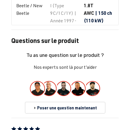
1.8T
Beetle / New 
I (Type
AWC
| 150 ch
Beetle
9C/1C/1Y) |
(110 kW)
Année 1997-
2010
Questions sur le produit
1.8T
Beetle / New 
I (Type
AWP
| 180 ch
Beetle
9C/1C/1Y) |
Tu as une question sur le produit ?
(132 kW)
Année 1997-
2010
Nos experts sont là pour t'aider
1.8T
Beetle / New 
I (Type
AWU
| 150 ch
Beetle
9C/1C/1Y) |
(110 kW)
Année 1997-
2010
Poser une question maintenant
1.8T
Beetle / New 
I (Type
AWV
| 150 ch
Beetle
9C/1C/1Y) |