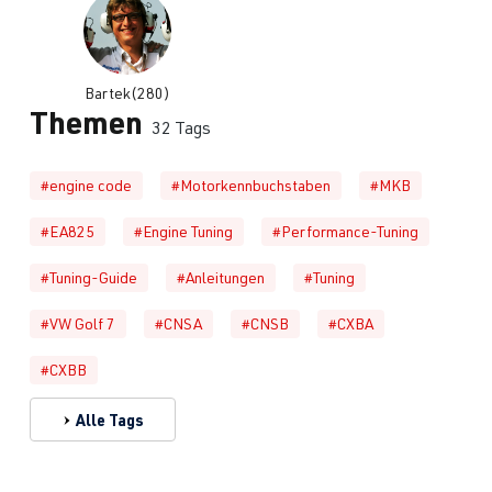
Bartek(280)
Themen
32 Tags
#engine code
#Motorkennbuchstaben
#MKB
#EA825
#Engine Tuning
#Performance-Tuning
#Tuning-Guide
#Anleitungen
#Tuning
#VW Golf 7
#CNSA
#CNSB
#CXBA
#CXBB
Alle Tags