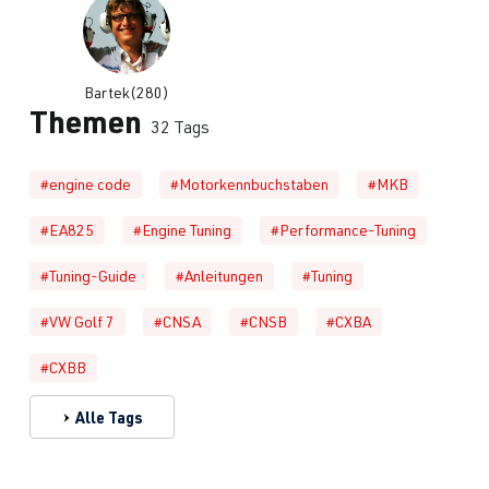
Bartek(280)
Themen
32 Tags
#engine code
#Motorkennbuchstaben
#MKB
#EA825
#Engine Tuning
#Performance-Tuning
#Tuning-Guide
#Anleitungen
#Tuning
#VW Golf 7
#CNSA
#CNSB
#CXBA
#CXBB
Alle Tags