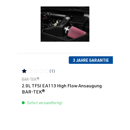
3 JAHRE GARANTIE
(1)
Durchschnittliche Bewertung von 1 von 5 Sternen
BAR-TEK®
2.0L TFSI EA113 High Flow Ansaugung
BAR-TEK®
Sofort versandfertig!