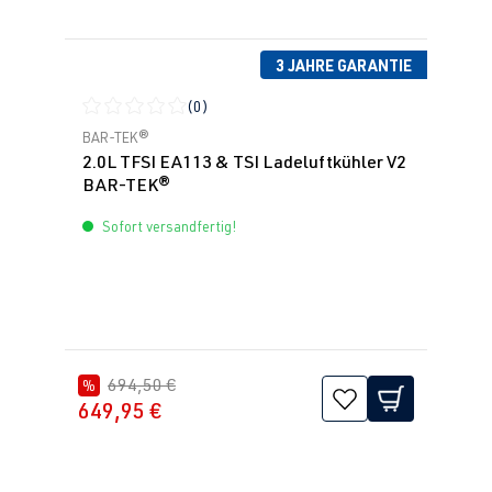
3 JAHRE GARANTIE
(0)
Durchschnittliche Bewertung von 0 von 5 Sternen
BAR-TEK®
2.0L TFSI EA113 & TSI Ladeluftkühler V2
BAR-TEK®
Sofort versandfertig!
694,50 €
%
649,95 €