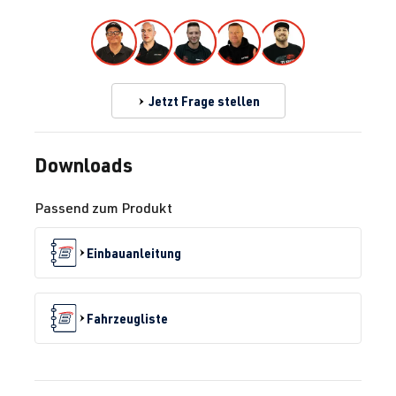
2.0 TFSI
Golf
V (Typ 1K) |
(EA113)
BJ 2003-2008
BWA
| 200 PS
(147 kW)
Jetzt Frage stellen
2.0 TFSI
Golf
V (Typ 1K) |
Downloads
(EA113)
BJ 2003-2008
BYD
| 230 PS
Passend zum Produkt
(169 kW)
Einbauanleitung
2.0 TFSI
Golf
V (Typ 1K) |
(EA113)
BJ 2003-2008
CDL
| 240 PS
Fahrzeugliste
(177 kW)
2.0 TFSI
Golf
VI (Typ 5K1) |