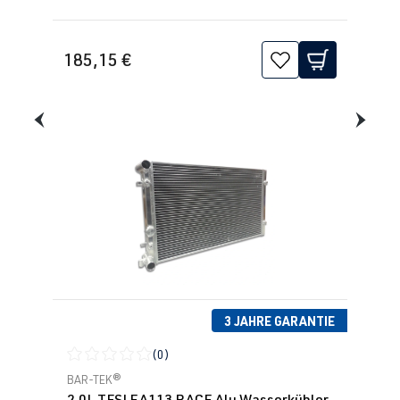
185,15 €
3 JAHRE GARANTIE
(0)
Durchschnittliche Bewertung von 0 von 5 Sternen
BAR-TEK®
2.0L TFSI EA113 RACE Alu Wasserkühler