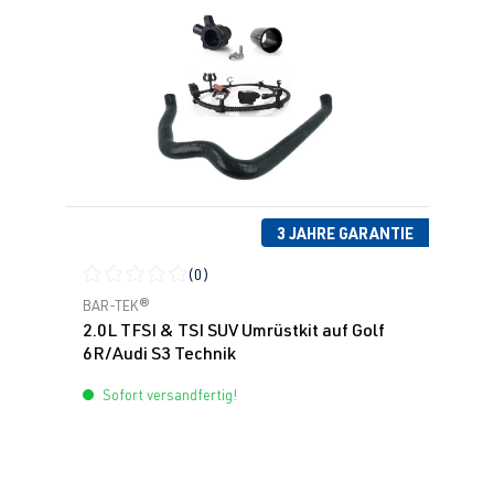
3 JAHRE GARANTIE
(0)
Durchschnittliche Bewertung von 0 von 5 Sternen
BAR-TEK®
2.0L TFSI & TSI SUV Umrüstkit auf Golf
6R/Audi S3 Technik
Sofort versandfertig!