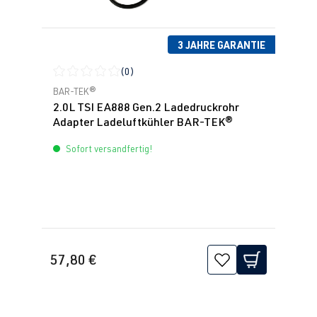
3 JAHRE GARANTIE
(0)
Durchschnittliche Bewertung von 0 von 5 Sternen
BAR-TEK®
2.0L TSI EA888 Gen.2 Ladedruckrohr
Adapter Ladeluftkühler BAR-TEK®
Sofort versandfertig!
57,80 €