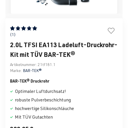
Durchschnittliche Bewertung von 5 von 5 Sternen
(1)
2.0L TFSI EA113 Ladeluft-Druckrohr-
Kit mit TÜV BAR-TEK®
Artikelnummer:
21tf181.1
Marke:
BAR-TEK®
BAR-TEK® Druckrohr
Optimaler Luftdurchsatz!
robuste Pulverbeschichtung
hochwertige Silikonschläuche
Mit TÜV Gutachten