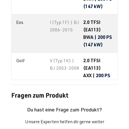
(147 kW)
2.0 TFSI
Eos
I (Typ 1F) | BJ
(EA113)
2006-2015
BWA
| 200 PS
(147 kW)
2.0 TFSI
Golf
V (Typ 1K) |
(EA113)
BJ 2003-2008
AXX
| 200 PS
(147 kW)
Fragen zum Produkt
2.0 TFSI
Golf
V (Typ 1K) |
(EA113)
BJ 2003-2008
Du hast eine Frage zum Produkt?
BPY
| 200 PS
(147 kW)
Unsere Experten helfen dir gerne weiter