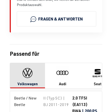
Produktauswahl.
FRAGEN & ANTWORTEN
Passend für
Volkswagen
Audi
Seat
2.0 TFSI
Beetle / New 
II (Typ 5C) |
(EA113)
Beetle
BJ 2011-2019
BWA
| 200 PS