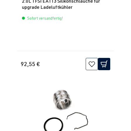
2.0L TFSI EA113 Silikonschläuche für
2.0 TFSI
Scirocco
III (Typ 13) |
upgrade Ladeluftkühler
(EA113)
BJ 2008-2017
Sofort versandfertig!
CDLK
| 280
PS (206 kW)
2.0 TFSI
Sharan
I (Typ 7M8) |
(EA113)
BJ 1995-2000
ADY
| 115 PS
92,55 €
(85 kW)
2.0 TFSI
Sharan
I (Typ 7M9) |
(EA113)
BJ 2000-2010
ATM
| 115 PS
(85 kW)