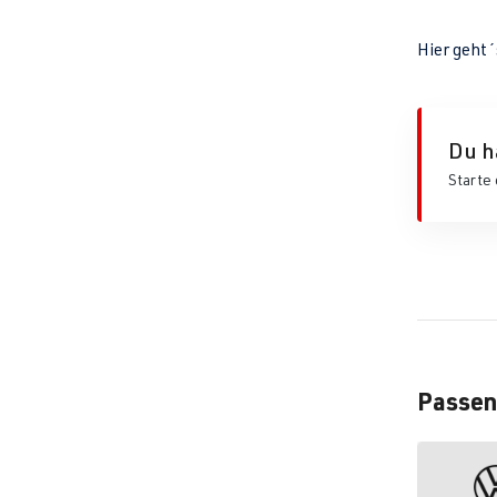
Hier geht
Du h
Starte 
Passen