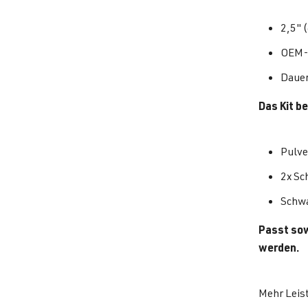
2,5" 
OEM-
Dauer
Das Kit be
Pulve
2x Sc
Schwa
Passt sow
werden.
Mehr Leis