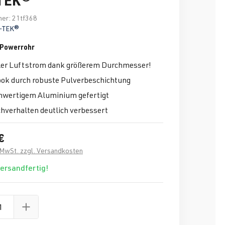
mer:
21tf368
-TEK®
Powerrohr
er Luftstrom dank größerem Durchmesser!
k durch robuste Pulverbeschichtung
hwertigem Aluminium gefertigt
hverhalten deutlich verbessert
€
. MwSt. zzgl. Versandkosten
versandfertig!