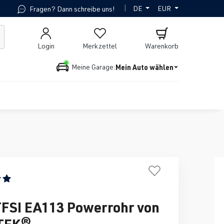
|
DE
EUR
Fragen? Dann schreibe uns!
Login
Merkzettel
Warenkorb
Mein Auto wählen
Meine Garage:
ttliche Bewertung von 5 von 5 Sternen
TFSI EA113 Powerrohr von
TEK®