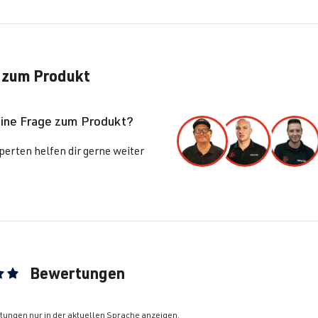
lf
VI (Typ 5K1) | BJ 2008-2012
lf
VI (Typ 5K1) | BJ 2008-2012
 zum Produkt
lf
VI (Typ 5K1) | BJ 2008-2012
eine Frage zum Produkt?
ssat
B6 (Typ 3C) | BJ 2005-2010
erten helfen dir gerne weiter
ssat
B6 (Typ 3C) | BJ 2005-2010
lo
V (Typ 6R) | BJ 2009-2014
rocco
III (Typ 13) | BJ 2008-2017
Bewertungen
ittliche Bewertung von 5 von 5 Sternen
rocco
III (Typ 13) | BJ 2008-2017
ungen nur in der aktuellen Sprache anzeigen.