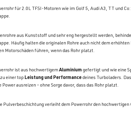
errohr für 2.0L TFSI-Motoren wie im Golf 5, Audi A3, TT und C
appe.
ienrohre aus Kunststoff und sehr eng hergestellt werden, behind
ppe. Häufig halten die originalen Rohre auch nicht dem erhöhten
en Motorschäden führen, wenn das Rohr platzt.
Aluminium
errohr ist aus hochwertigem
gefertigt und wie eine 
Leistung und Performance
zu einer top
deines Turboladers. Das
le Power ausreizen – ohne Sorge davor, dass das Rohr platzt.
te Pulverbeschichtung verleiht dem Powerrohr den hochwertige