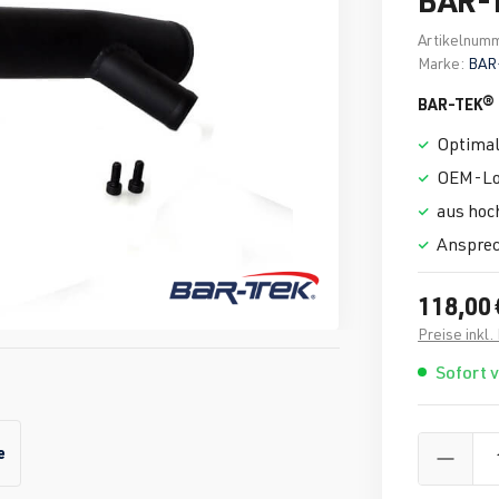
Artikelnum
Marke:
BAR
BAR-TEK® 
Optimal
OEM-Loo
aus hoc
Ansprec
118,00 
Preise inkl
Sofort 
e