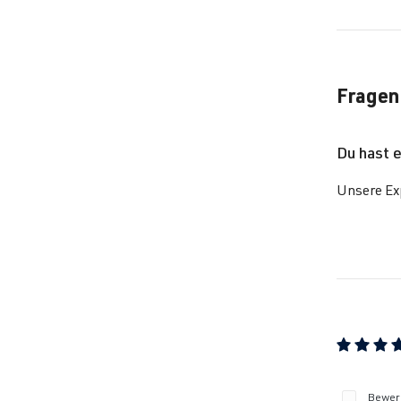
Go
Go
Fragen
Go
Du hast 
Pa
Unsere Exp
Pa
Po
Sci
Durchschn
Sci
Bewert