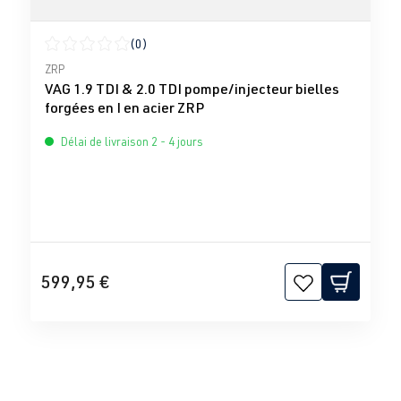
(0)
Note moyenne de 0 sur 5 étoiles
ZRP
VAG 1.9 TDI & 2.0 TDI pompe/injecteur bielles
forgées en I en acier ZRP
Délai de livraison 2 - 4 jours
599,95 €