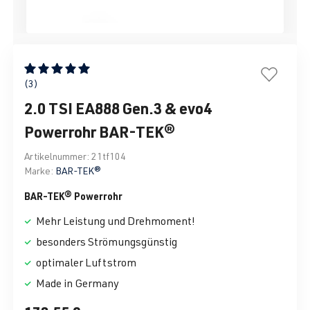
Durchschnittliche Bewertung von 5 von 5 Sternen
(3)
2.0 TSI EA888 Gen.3 & evo4
Powerrohr BAR-TEK®
Artikelnummer:
21tf104
Marke:
BAR-TEK®
BAR-TEK® Powerrohr
Mehr Leistung und Drehmoment!
besonders Strömungsgünstig
optimaler Luftstrom
Made in Germany