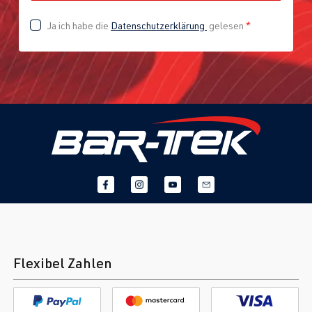
(EA888 Gen.
BJ 2016-2023
Ja ich habe die
Datenschutzerklärung
gelesen
*
3)
CZPA
| 180
PS (132 kW)
2.0 TFSI
Tiguan
II (Typ AD1) |
(EA888 Gen.
BJ 2016-2023
3)
DNJA
| 230
PS (169 kW)
2.0 TFSI
Tiguan
II (Typ AD1) |
(EA888 Gen.
BJ 2016-2023
3)
Flexibel Zahlen
DNLA
| 190
PS (140 kW)