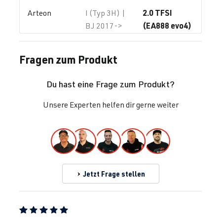
2.0 TFSI
Arteon
I (Typ 3H) |
(EA888 evo4)
BJ 2017->
DNFG
| 320
PS (235 kW)
Fragen zum Produkt
2.0 TFSI
Golf
VII (Typ AU) |
Du hast eine Frage zum Produkt?
(EA888 Gen.
BJ 2012-2019
3)
Unsere Experten helfen dir gerne weiter
CHHA
| 230
PS (169 kW)
2.0 TFSI
Golf
VII (Typ AU) |
(EA888 Gen.
BJ 2012-2019
Jetzt Frage stellen
3)
CHHB
| 220
PS (162 kW)