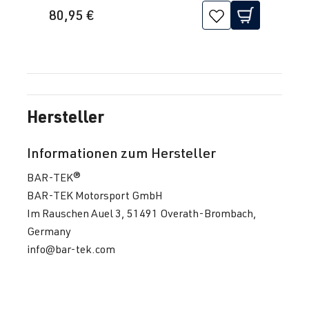
2.0 TFSI
Scirocco
III (Typ 13) |
80,95 €
(EA888 Gen.
BJ 2008-2017
3)
CULC
| 220
PS (162 kW)
Hersteller
2.0 TFSI
Sharan
II (Typ 7N) |
(EA888 Gen.
BJ 2010-2022
3)
Informationen zum Hersteller
DEDA
| 220
BAR-TEK®
PS (162 kW)
BAR-TEK Motorsport GmbH
Im Rauschen Auel 3, 51491 Overath-Brombach,
2.0 TFSI
T-Roc
I (A1) | BJ
Germany
(EA888 evo4)
2017–2025
info@bar-tek.com
DNFC
| 300
PS (221 kW)