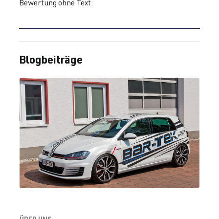
Bewertung ohne Text
CJXG
| 310
PS (228 kW)
2.0 TFSI
Golf
VII (Typ AU) |
(EA888 Gen.
BJ 2012-2019
Blogbeiträge
3)
CXCA
| 210
PS (155 kW)
2.0 TFSI
Golf
VII (Typ AU) |
(EA888 Gen.
BJ 2012-2019
3)
CXCB
| 220
PS (162 kW)
2.0 TFSI
Golf
VII (Typ AU) |
(EA888 Gen.
BJ 2012-2019
ÜBER UNS