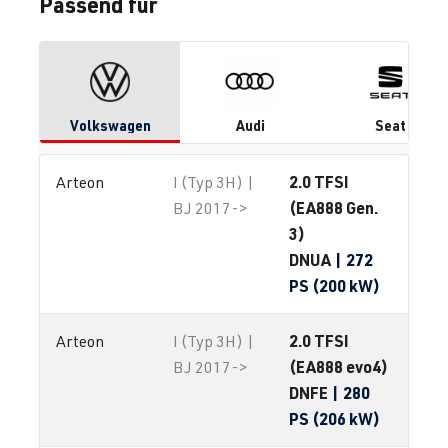
Passend für
Volkswagen
Audi
Seat
2.0 TFSI
Arteon
I (Typ 3H) |
(EA888 Gen.
BJ 2017->
3)
DNUA
| 272
PS (200 kW)
2.0 TFSI
Arteon
I (Typ 3H) |
(EA888 evo4)
BJ 2017->
DNFE
| 280
PS (206 kW)