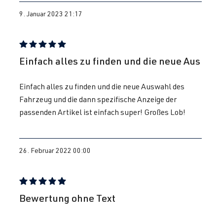
PS (265 kW)
9. Januar 2023 21:17
2.0 TFSI
Golf
VII (Typ AU) |
(EA888 Gen.
BJ 2012-2019
3)
Bewertung mit 5 von 5 Sternen
Einfach alles zu finden und die neue Aus
CJXD
| 290
PS (213 kW)
Einfach alles zu finden und die neue Auswahl des
Fahrzeug und die dann spezifische Anzeige der
2.0 TFSI
Golf
VII (Typ AU) |
passenden Artikel ist einfach super! Großes Lob!
(EA888 Gen.
BJ 2012-2019
3)
CJXE
| 265 PS
26. Februar 2022 00:00
(195 kW)
2.0 TFSI
Golf
VII (Typ AU) |
Bewertung mit 5 von 5 Sternen
Bewertung ohne Text
(EA888 Gen.
BJ 2012-2019
3)