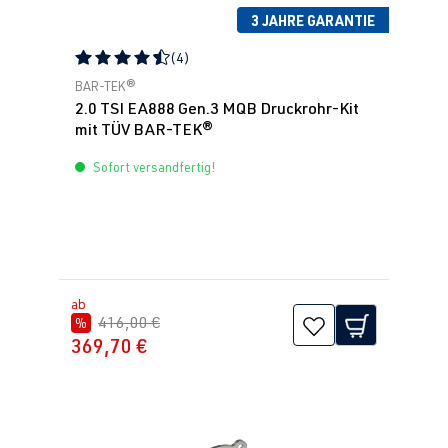
(EA888 Gen.
BJ 2012-2019
3 JAHRE GARANTIE
3)
(4)
DKFA
| 231
Durchschnittliche Bewertung von 4.5 von 5 Sternen
BAR-TEK®
PS (169 kW)
2.0 TSI EA888 Gen.3 MQB Druckrohr-Kit
mit TÜV BAR-TEK®
2.0 TFSI
Golf
VII (Typ AU) |
Sofort versandfertig!
(EA888 Gen.
BJ 2012-2019
3)
DKTB
| 245
PS (180 kW)
2.0 TFSI
Golf
VII (Typ AU) |
ab
416,00 €
%
(EA888 Gen.
BJ 2012-2019
369,70 €
3)
DLBA
| 245
PS (180 kW)