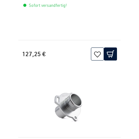
Sofort versandfertig!
(EA888 evo4)
| BJ 2019->
DNFF
| 333
PS (245 kW)
2.0 TFSI
Golf
VIII (Typ CD)
(EA888 evo4)
| BJ 2019->
127,25 €
DNFG
| 320
PS (235 kW)
2.0 TFSI
Golf
VIII (Typ CD)
(EA888 evo4)
| BJ 2019->
DNNA
| 190
PS (140 kW)
2.0 TFSI
Golf
VIII (Typ CD)
(EA888 evo4)
| BJ 2019->
DNNF
| 333