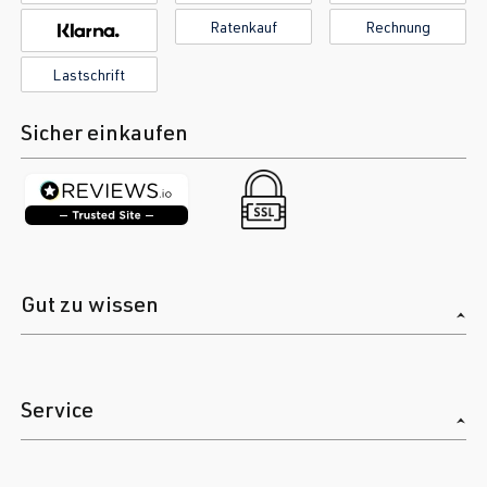
2.0 TFSI
Tiguan
II (Typ AD1) |
Ratenkauf
Rechnung
(EA888 evo4)
BJ 2016-2023
DNFG
| 320
Lastschrift
PS (235 kW)
Sicher einkaufen
Gut zu wissen
Service