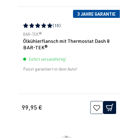
3 JAHRE GARANTIE
(10)
Durchschnittliche Bewertung von 5 von 5 Sternen
BAR-TEK®
Ölkühlerflansch mit Thermostat Dash 8
BAR-TEK®
Sofort versandfertig!
Passt garantiert in dein Auto!
99,95 €