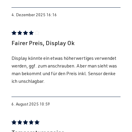
4. Dezember 2025 16:16
Bewertung mit 4 von 5 Sternen
Fairer Preis, Display Ok
Display könnte ein etwas höherwertiges verwendet
werden, ggf. zum anschrauben. Aber man sieht was
man bekommt und für den Preis inkl. Sensor denke
ich unschlagbar.
6. August 2025 10:59
Bewertung mit 5 von 5 Sternen