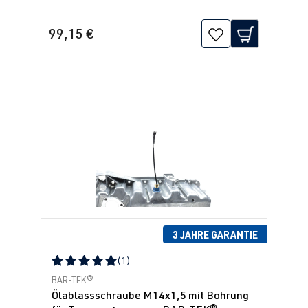
99,15 €
3 JAHRE GARANTIE
(1)
Durchschnittliche Bewertung von 5 von 5 Sternen
BAR-TEK®
Ölablassschraube M14x1,5 mit Bohrung