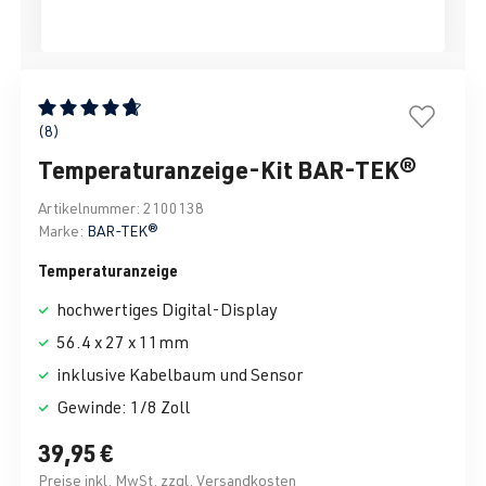
Durchschnittliche Bewertung von 4.7 von 5 Sternen
(8)
Temperaturanzeige-Kit BAR-TEK®
Artikelnummer:
2100138
Marke:
BAR-TEK®
Temperaturanzeige
hochwertiges Digital-Display
56.4 x 27 x 11mm
inklusive Kabelbaum und Sensor
Gewinde: 1/8 Zoll
39,95 €
Preise inkl. MwSt. zzgl. Versandkosten