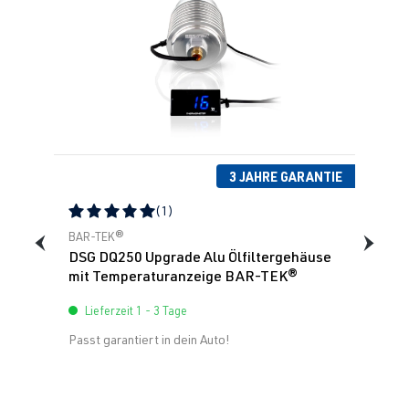
3 JAHRE GARANTIE
(1)
Durchschnittliche Bewertung von 5 von 5 Sternen
BAR-TEK®
DSG DQ250 Upgrade Alu Ölfiltergehäuse
mit Temperaturanzeige BAR-TEK®
Lieferzeit 1 - 3 Tage
Passt garantiert in dein Auto!