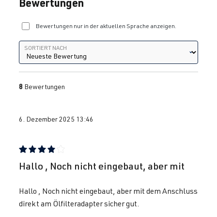
Durchschnittliche Bewertung von 4.63 von 5 Sternen
Bewertungen
Bewertungen nur in der aktuellen Sprache anzeigen.
Sortiert nach
SORTIERT NACH
8
Bewertungen
6. Dezember 2025 13:46
Bewertung mit 4 von 5 Sternen
Hallo , Noch nicht eingebaut, aber mit
Hallo , Noch nicht eingebaut, aber mit dem Anschluss
direkt am Ölfilteradapter sicher gut.