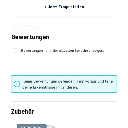
Jetzt Frage stellen
Durchschnittliche Bewertung von 0 von 5 Sternen
Bewertungen
Bewertungen nur in der aktuellen Sprache anzeigen.
Keine Bewertungen gefunden. Fahr voraus und teile
deine Erkenntnisse mit anderen.
Zubehör
Produktgalerie überspringen
UNIVERSAL