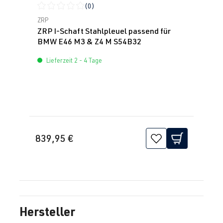
(0)
Durchschnittliche Bewertung von 0 von 5 Sternen
ZRP
ZRP I-Schaft Stahlpleuel passend für
BMW E46 M3 & Z4 M S54B32
Lieferzeit 2 - 4 Tage
839,95 €
Hersteller