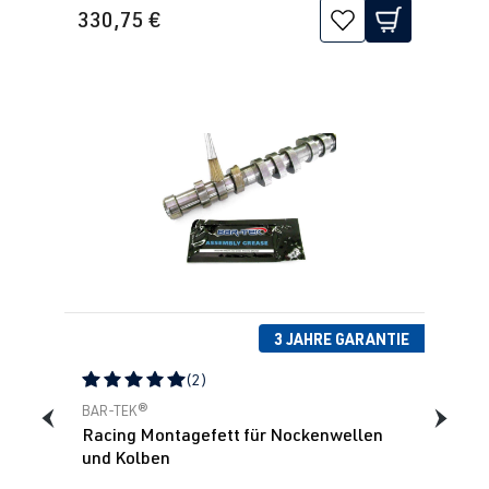
330,75 €
3 JAHRE GARANTIE
(2)
Durchschnittliche Bewertung von 5 von 5 Sternen
BAR-TEK®
Racing Montagefett für Nockenwellen
und Kolben