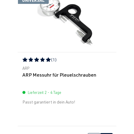
(1)
Durchschnittliche Bewertung von 5 von 5 Sternen
ARP
ARP Messuhr für Pleuelschrauben
Lieferzeit 2 - 4 Tage
Passt garantiert in dein Auto!