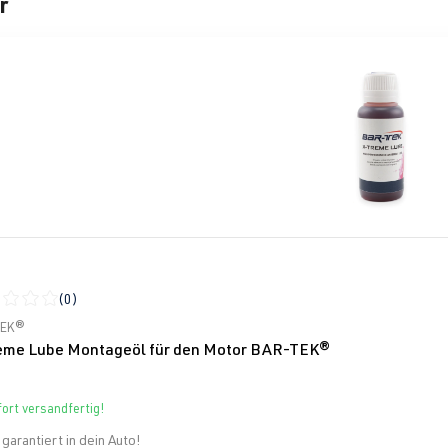
r
rie überspringen
(0)
schnittliche Bewertung von 0 von 5 Sternen
TEK®
eme Lube Montageöl für den Motor BAR-TEK®
ort versandfertig!
garantiert in dein Auto!