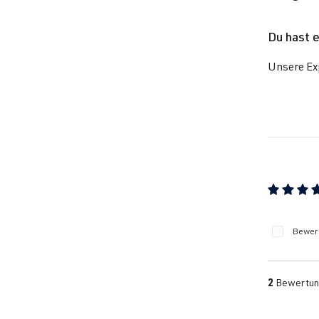
Du hast 
Unsere Exp
Durchschn
Bewert
2
Bewertun