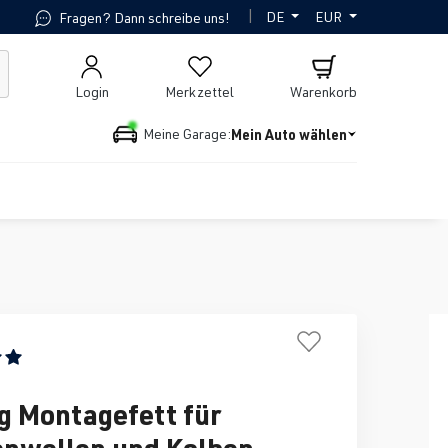
|
DE
EUR
Fragen? Dann schreibe uns!
Login
Merkzettel
Warenkorb
Mein Auto wählen
Meine Garage:
ttliche Bewertung von 5 von 5 Sternen
g Montagefett für
nwellen und Kolben