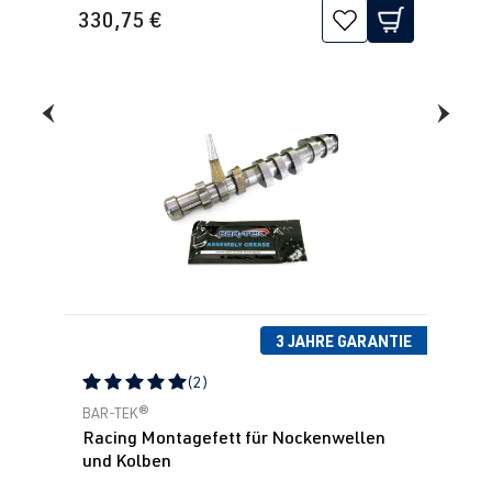
330,75 €
3 JAHRE GARANTIE
(2)
Durchschnittliche Bewertung von 5 von 5 Sternen
BAR-TEK®
Racing Montagefett für Nockenwellen
und Kolben