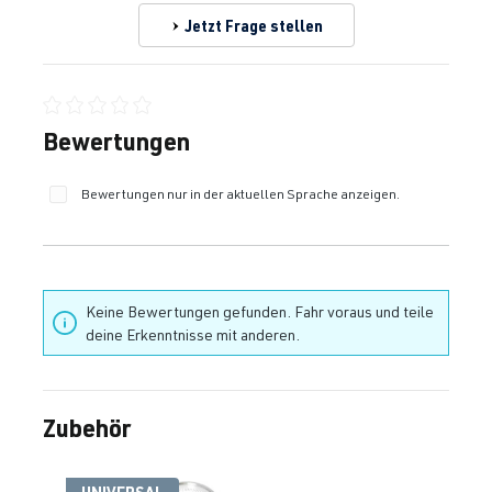
Jetzt Frage stellen
Durchschnittliche Bewertung von 0 von 5 Sternen
Bewertungen
Bewertungen nur in der aktuellen Sprache anzeigen.
Keine Bewertungen gefunden. Fahr voraus und teile
deine Erkenntnisse mit anderen.
Zubehör
Produktgalerie überspringen
UNIVERSAL