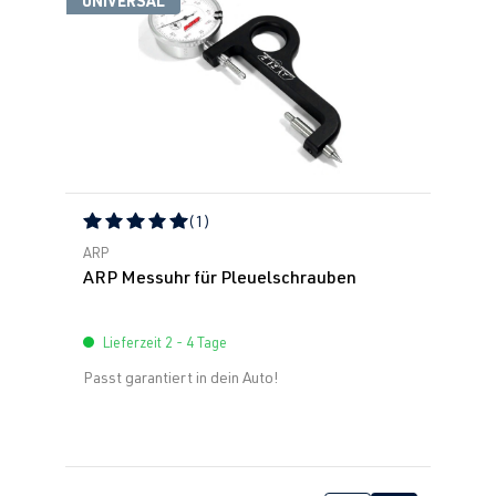
(1)
Durchschnittliche Bewertung von 5 von 5 Sternen
ARP
ARP Messuhr für Pleuelschrauben
Lieferzeit 2 - 4 Tage
Passt garantiert in dein Auto!