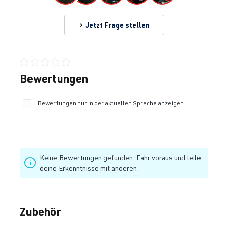
Jetzt Frage stellen
Durchschnittliche Bewertung von 0 von 5 Sternen
Bewertungen
Bewertungen nur in der aktuellen Sprache anzeigen.
Keine Bewertungen gefunden. Fahr voraus und teile
deine Erkenntnisse mit anderen.
Zubehör
Produktgalerie überspringen