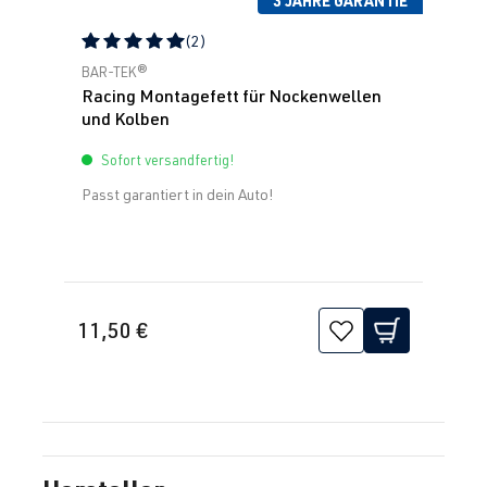
(2)
Durchschnittliche Bewertung von 5 von 5 Sternen
BAR-TEK®
Racing Montagefett für Nockenwellen
und Kolben
Sofort versandfertig!
Passt garantiert in dein Auto!
11,50 €