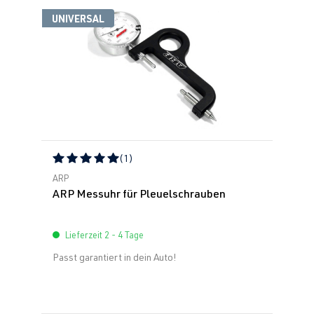
UNIVERSAL
(1)
Durchschnittliche Bewertung von 5 von 5 Sternen
ARP
ARP Messuhr für Pleuelschrauben
Lieferzeit 2 - 4 Tage
Passt garantiert in dein Auto!