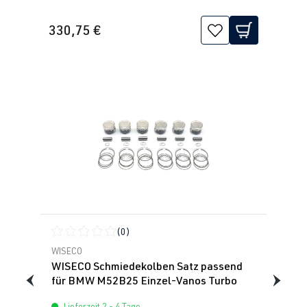
330,75 €
(0)
Durchschnittliche Bewertung von 0 von 5 Sternen
WISECO
WISECO Schmiedekolben Satz passend
für BMW M52B25 Einzel-Vanos Turbo
Lieferzeit 2 - 4 Tage