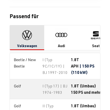
Passend für
Volkswagen
Audi
Seat
1.8T
Beetle / New 
I (Typ
APH
| 150 PS
Beetle
9C/1C/1Y) |
(110 kW)
BJ 1997-2010
1.8T (Umbau)
Golf
I (Typ 17) | BJ
150 PS und mehr
1974-1983
1.8T (Umbau)
Golf
II (Typ