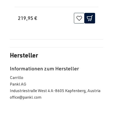
1J2/1J5/1JM
) | BJ 1998-
2005
219,95 €
1.8T
Jetta / Vento / 
IV -
AUQ
| 180 PS
Bora
Jetta/Bora -
(132 kW)
(Typ
1J2/1J5/1JM
Hersteller
) | BJ 1998-
2005
Informationen zum Hersteller
2.0 TFSI
Passat
B6 (Typ 3C) |
Carrillo
(EA113)
BJ 2005-2010
Pankl AG
AXX
| 200 PS
Industriestraße West 4 A-8605 Kapfenberg, Austria
(147 kW)
office@pankl.com
2.0 TFSI
Passat
B6 (Typ 3C) |