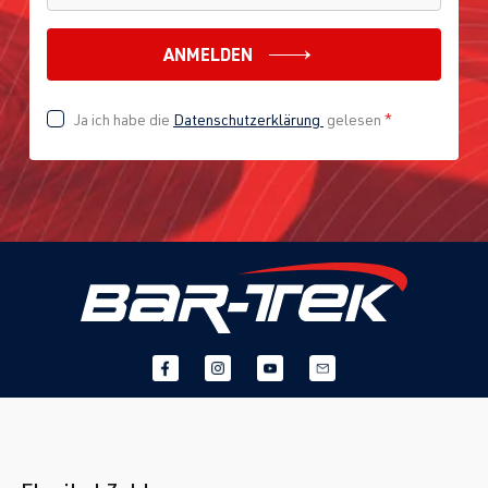
(EA113)
BJ 2009-2014
CDLJ
| 220 PS
ANMELDEN
(162 kW)
Ja ich habe die
Datenschutzerklärung
gelesen
*
2.0 TFSI
Scirocco
III (Typ 13) |
(EA113)
BJ 2008-2017
CDLA
| 265
PS (195 kW)
2.0 TFSI
Scirocco
III (Typ 13) |
(EA113)
BJ 2008-2017
CDLK
| 280
PS (206 kW)
2.0 TFSI
Scirocco
III (Typ 13) |
(EA888 Gen. 1
BJ 2008-2017
& 2)