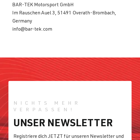
3.2 VR6
BAR-TEK Motorsport GmbH
Golf
IV (Typ 1J) |
(EA390)
Im Rauschen Auel 3, 51491 Overath-Brombach,
BJ 1997-2003
BFH
| 241 PS
Germany
(177 kW)
info@bar-tek.com
3.2 VR6
Golf
IV (Typ 1J) |
(EA390)
BJ 1997-2003
BML
| 241 PS
(177 kW)
2.0 FSI
Golf
V (Typ 1K) |
(EA113)
BJ 2003-2008
NICHTS MEHR
AXW
| 150 PS
VERPASSEN!
(110 kW)
UNSER NEWSLETTER
2.0 FSI
Golf
V (Typ 1K) |
Registriere dich JETZT für unseren Newsletter und
(EA113)
BJ 2003-2008