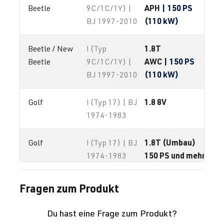
APH
| 150 PS
Beetle
9C/1C/1Y) |
(110 kW)
BJ 1997-2010
1.8T
Beetle / New 
I (Typ
AWC
| 150 PS
Beetle
9C/1C/1Y) |
(110 kW)
BJ 1997-2010
1.8 8V
Golf
I (Typ 17) | BJ
1974-1983
1.8T (Umbau)
Golf
I (Typ 17) | BJ
150 PS und mehr
1974-1983
1.8 8V
Golf
II (Typ
Fragen zum Produkt
19E/1G1) |
BJ 1983-1992
Du hast eine Frage zum Produkt?