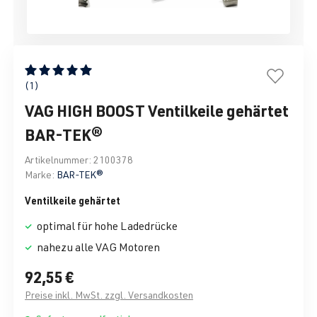
Durchschnittliche Bewertung von 5 von 5 Sternen
(1)
VAG HIGH BOOST Ventilkeile gehärtet
BAR-TEK®
Artikelnummer:
2100378
Marke:
BAR-TEK®
Ventilkeile gehärtet
optimal für hohe Ladedrücke
nahezu alle VAG Motoren
92,55 €
Preise inkl. MwSt. zzgl. Versandkosten