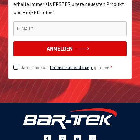
erhalte immer als ERSTER unere neuesten Produkt-
BLR
| 150 PS
und Projekt-Infos!
(110 kW)
E-MAIL
*
E-MAIL
*
2.0 FSI
Golf
V (Typ 1K) |
(EA113)
BJ 2003-2008
BLX
| 150 PS
ANMELDEN
(110 kW)
Ja ich habe die
Datenschutzerklärung
gelesen
*
2.0 FSI
Golf
V (Typ 1K) |
(EA113)
BJ 2003-2008
BVY
| 150 PS
(110 kW)
2.0 TFSI
Golf
V (Typ 1K) |
(EA113)
BJ 2003-2008
AXX
| 200 PS
(147 kW)