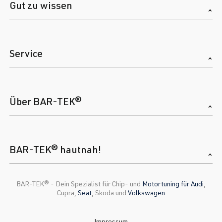
Golf
V (Typ 1K) |
Gut zu wissen
(EA113)
BJ 2003-2008
CDL
| 240 PS
(177 kW)
Service
3.2 VR6
Golf
V (Typ 1K) |
(EA390)
BJ 2003-2008
BDB
| 250 PS
Über BAR-TEK®
(184 kW)
3.2 VR6
Golf
V (Typ 1K) |
(EA390)
BJ 2003-2008
BAR-TEK® hautnah!
BMJ
| 250 PS
(184 kW)
BAR-TEK®️ - Dein Spezialist für Chip- und
Motortuning für Audi
,
Cupra,
Seat
, Skoda und
Volkswagen
3.2 VR6
Golf
V (Typ 1K) |
(EA390)
BJ 2003-2008
Impressum