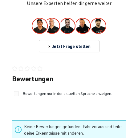
Unsere Experten helfen dir gerne weiter
Jetzt Frage stellen
Durchschnittliche Bewertung von 0 von 5 Sternen
Bewertungen
Bewertungen nur in der aktuellen Sprache anzeigen.
Keine Bewertungen gefunden. Fahr voraus und teile
deine Erkenntnisse mit anderen.