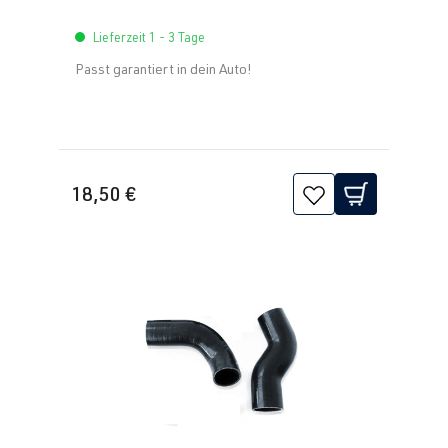
PS (195 kW)
Lieferzeit 1 - 3 Tage
Passt garantiert in dein Auto!
2.0 TFSI
Scirocco
III (Typ 13) |
(EA113)
BJ 2008-2017
CDLK
| 280
PS (206 kW)
18,50 €
2.0 TFSI
Scirocco
III (Typ 13) |
(EA888 Gen. 1
BJ 2008-2017
& 2)
CAWB
| 200
PS (147 kW)
2.0 TFSI
Scirocco
III (Typ 13) |
(EA888 Gen. 1
BJ 2008-2017
& 2)
CCZB
| 211