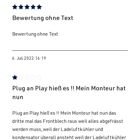
2.0 TFSI
Golf
VI (Typ 5K1) |
Bewertung mit 5 von 5 Sternen
Bewertung ohne Text
(EA113)
BJ 2008-2012
CDLG
| 235
Bewertung ohne Text
PS (173 kW)
2.0 TFSI
Golf
VI (Typ 5K1) |
6. Juli 2022 16:19
(EA113)
BJ 2008-2012
CRZA
| 256
PS (188 kW)
Bewertung mit 1 von 5 Sternen
Plug an Play hieß es !! Mein Monteur hat
2.0 TFSI
Golf
VI (Typ 5K1) |
nun
(EA888 Gen. 1
BJ 2008-2012
& 2)
Plug an Play hieß es !! Mein Monteur hat nun das
CCZ
| 211 PS
dritte mal das Frontblech raus weil alles abgefrässt
(155kW)
werden muss,weil der Ladeluftkühler und
kondensator überall ansteht weil der Ladeluftkühler