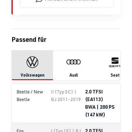
Passend für
Volkswagen
Audi
Seat
2.0 TFSI
Beetle / New 
II (Typ 5C) |
(EA113)
Beetle
BJ 2011-2019
BWA
| 200 PS
(147 kW)
2.0 TFSI
Eos
I (Typ 1F) | BJ