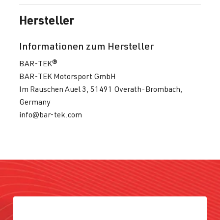
Hersteller
2.0 TFSI
T / Bus
T6 | BJ 2015–
(EA888 Gen. 1
2019
Informationen zum Hersteller
& 2)
BAR-TEK®
CJKA
| 204
BAR-TEK Motorsport GmbH
PS (150 kW)
Im Rauschen Auel 3, 51491 Overath-Brombach,
Germany
2.0 TFSI
Tiguan
I (Typ 5N) |
info@bar-tek.com
(EA888 Gen. 1
BJ 2007-2016
& 2)
CCTA
| 200
PS (147 kW)
2.0 TFSI
Tiguan
I (Typ 5N) |
(EA888 Gen. 1
BJ 2007-2016
& 2)