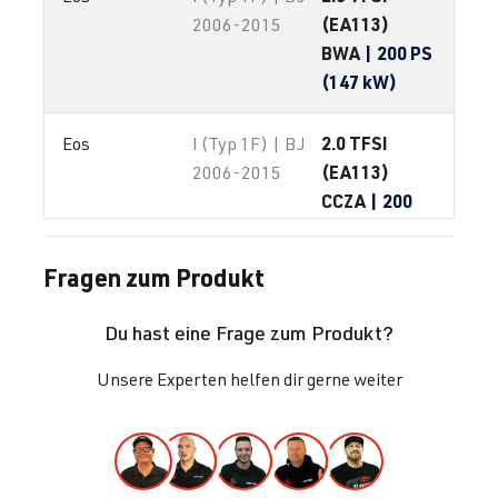
(EA113)
2006-2015
BWA
| 200 PS
(147 kW)
2.0 TFSI
Eos
I (Typ 1F) | BJ
(EA113)
2006-2015
CCZA
| 200
PS (147 kW)
Fragen zum Produkt
2.0 TFSI
Eos
I (Typ 1F) | BJ
(EA888 Gen. 1
2006-2015
Du hast eine Frage zum Produkt?
& 2)
CCTA
| 200
Unsere Experten helfen dir gerne weiter
PS (147 kW)
2.0 TFSI
Eos
I (Typ 1F) | BJ
(EA888 Gen. 1
2006-2015