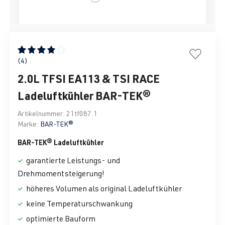
Durchschnittliche Bewertung von 4 von 5 Sternen
(4)
2.0L TFSI EA113 & TSI RACE
Ladeluftkühler BAR-TEK®
Artikelnummer:
21tf087.1
Marke:
BAR-TEK®
BAR-TEK® Ladeluftkühler
garantierte Leistungs- und
Drehmomentsteigerung!
höheres Volumen als original Ladeluftkühler
keine Temperaturschwankung
optimierte Bauform