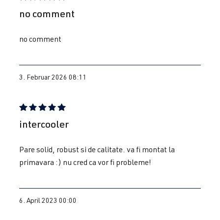
BWA
| 200 PS
Bewertung mit 5 von 5 Sternen
no comment
(147 kW)
no comment
2.0 TFSI
Golf
V (Typ 1K) |
(EA113)
BJ 2003-2008
BYD
| 230 PS
3. Februar 2026 08:11
(169 kW)
2.0 TFSI
Golf
V (Typ 1K) |
(EA113)
BJ 2003-2008
Bewertung mit 5 von 5 Sternen
intercooler
CDL
| 240 PS
(177 kW)
Pare solid, robust si de calitate. va fi montat la
primavara :) nu cred ca vor fi probleme!
2.0 TFSI
Golf
VI (Typ 5K1) |
(EA113)
BJ 2008-2012
CDLF
| 270
6. April 2023 00:00
PS (199 kW)