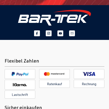
& 2)
CCZC
| 170
PS (125 kW)
2.0 TFSI
Tiguan
I (Typ 5N) |
(EA888 Gen. 1
BJ 2007-2016
& 2)
CCZD
| 180
PS (132 kW)
Flexibel Zahlen
Ratenkauf
Rechnung
Lastschrift
Sicher einkaufen