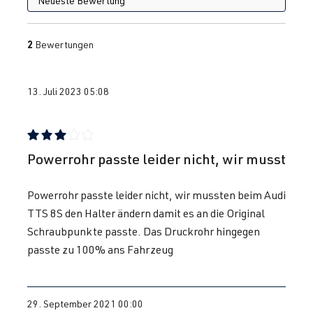
3)
CJXD
| 290
2
Bewertungen
PS (213 kW)
2.0 TFSI
Golf
VII (Typ AU) |
13. Juli 2023 05:08
(EA888 Gen.
BJ 2012-2019
3)
CJXE
| 265 PS
Bewertung mit 3 von 5 Sternen
(195 kW)
Powerrohr passte leider nicht, wir musst
Powerrohr passte leider nicht, wir mussten beim Audi
2.0 TFSI
Golf
VII (Typ AU) |
TTS 8S den Halter ändern damit es an die Original
(EA888 Gen.
BJ 2012-2019
Schraubpunkte passte. Das Druckrohr hingegen
3)
passte zu 100% ans Fahrzeug
CJXG
| 310
PS (228 kW)
29. September 2021 00:00
2.0 TFSI
Golf
VII (Typ AU) |