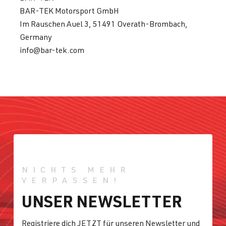
(EA888 Gen.
BJ 2008-2017
BAR-TEK Motorsport GmbH
3)
Im Rauschen Auel 3, 51491 Overath-Brombach,
CULC
| 220
Germany
PS (162 kW)
info@bar-tek.com
2.0 TFSI
Sharan
II (Typ 7N) |
(EA888 Gen.
BJ 2010-2022
3)
DEDA
| 220
PS (162 kW)
2.0 TFSI
Tiguan
II (Typ AD1) |
(EA888 Gen.
BJ 2016-2023
NICHTS MEHR
3)
VERPASSEN!
CHHB
| 220
UNSER NEWSLETTER
PS (162 kW)
Registriere dich JETZT für unseren Newsletter und