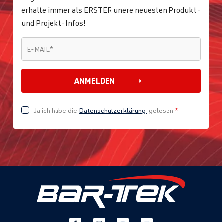
2.0 TFSI
Tiguan
II (Typ AD1) |
erhalte immer als ERSTER unere neuesten Produkt-
(EA888 Gen.
BJ 2016-2023
und Projekt-Infos!
3)
CZPA
| 180
E-MAIL
*
E-MAIL
*
PS (132 kW)
ANMELDEN
2.0 TFSI
Tiguan
II (Typ AD1) |
(EA888 Gen.
BJ 2016-2023
3)
Ja ich habe die
Datenschutzerklärung
gelesen
*
DNJA
| 230
PS (169 kW)
2.0 TFSI
Tiguan
II (Typ AD1) |
(EA888 Gen.
BJ 2016-2023
3)
DNLA
| 190
PS (140 kW)