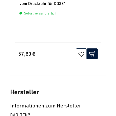
vom Druckrohr für DQ381
CZPC
| 200
PS (147 kW)
Sofort versandfertig!
2.0 TFSI
Polo
VI (Typ AW) |
(EA888 Gen.
BJ 2017->
3)
DKZC
| 200
57,80 €
PS (147 kW)
2.0 TFSI
Scirocco
III (Typ 13) |
(EA888 Gen.
BJ 2008-2017
3)
CULA
| 180
Hersteller
PS (132 kW)
Informationen zum Hersteller
2.0 TFSI
Scirocco
III (Typ 13) |
BAR-TEK®