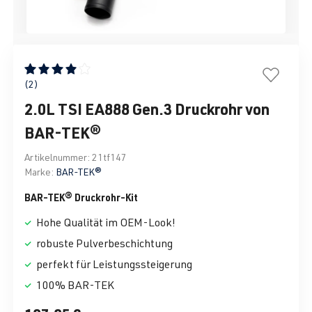
Durchschnittliche Bewertung von 4 von 5 Sternen
(2)
2.0L TSI EA888 Gen.3 Druckrohr von
BAR-TEK®
Artikelnummer:
21tf147
Marke:
BAR-TEK®
BAR-TEK® Druckrohr-Kit
Hohe Qualität im OEM-Look!
robuste Pulverbeschichtung
perfekt für Leistungssteigerung
100% BAR-TEK