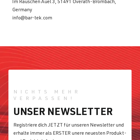
Im Rauschen Auel 3, 51491 Overath-Brombach,
(147 kW)
Germany
info@bar-tek.com
2.0 TFSI
Passat
B6 (Typ 3C) |
(EA113)
BJ 2005-2010
BWA
| 200 PS
(147 kW)
2.0 TFSI
Polo
V (Typ 6R) |
(EA113)
BJ 2009-2014
CDLJ
| 220 PS
(162 kW)
NICHTS MEHR
VERPASSEN!
2.0 TFSI
Scirocco
III (Typ 13) |
UNSER NEWSLETTER
(EA113)
BJ 2008-2017
CDLA
| 265
Registriere dich JETZT für unseren Newsletter und
PS (195 kW)
erhalte immer als ERSTER unere neuesten Produkt-