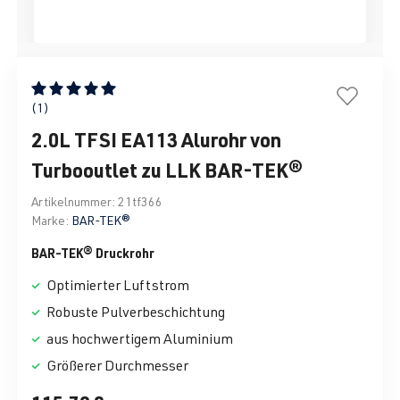
Durchschnittliche Bewertung von 5 von 5 Sternen
(1)
2.0L TFSI EA113 Alurohr von
Turbooutlet zu LLK BAR-TEK®
Artikelnummer:
21tf366
Marke:
BAR-TEK®
BAR-TEK® Druckrohr
Optimierter Luftstrom
Robuste Pulverbeschichtung
aus hochwertigem Aluminium
Größerer Durchmesser