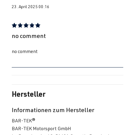
(EA113)
BJ 2008-2012
23. April 2025 00:16
CDLF
| 270
PS (199 kW)
Bewertung mit 5 von 5 Sternen
no comment
2.0 TFSI
Golf
VI (Typ 5K1) |
(EA113)
BJ 2008-2012
no comment
CDLG
| 235
PS (173 kW)
2.0 TFSI
Golf
VI (Typ 5K1) |
(EA113)
BJ 2008-2012
Hersteller
CRZA
| 256
PS (188 kW)
Informationen zum Hersteller
2.0 TFSI
Passat
B6 (Typ 3C) |
BAR-TEK®
(EA113)
BJ 2005-2010
BAR-TEK Motorsport GmbH
AXX
| 200 PS