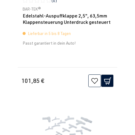
(0)
Durchschnittliche Bewertung von 0 von 5 Sternen
BAR-TEK®
Edelstahl-Auspuffklappe 2,5", 63,5mm
Klappensteuerung Unterdruck gesteuert
Lieferbar in 5 bis 8 Tagen
Passt garantiert in dein Auto!
101,85 €