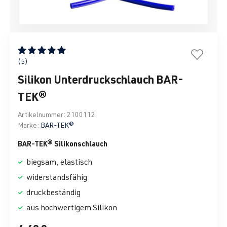
Durchschnittliche Bewertung von 5 von 5 Sternen
(5)
Silikon Unterdruckschlauch BAR-
TEK®
Artikelnummer:
2100112
Marke:
BAR-TEK®
BAR-TEK® Silikonschlauch
biegsam, elastisch
widerstandsfähig
druckbeständig
aus hochwertigem Silikon