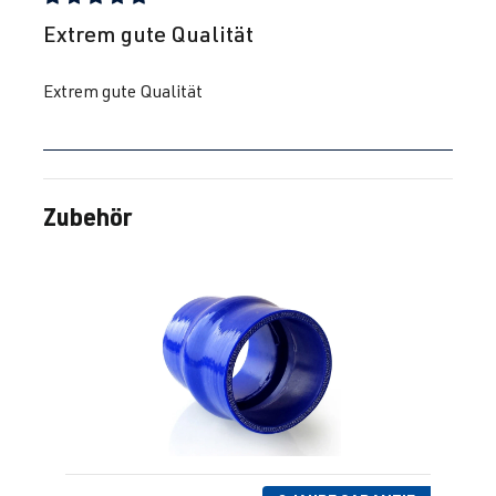
Bewertung mit 5 von 5 Sternen
Extrem gute Qualität
Extrem gute Qualität
Zubehör
Produktgalerie überspringen