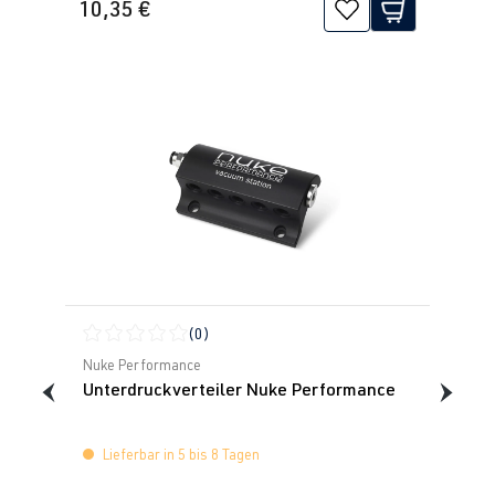
10,35 €
(0)
Durchschnittliche Bewertung von 0 von 5 Sternen
Nuke Performance
Unterdruckverteiler Nuke Performance
Lieferbar in 5 bis 8 Tagen