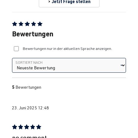
Jetzt Frage stellen
Durchschnittliche Bewertung von 5 von 5 Sternen
Bewertungen
Bewertungen nur in der aktuellen Sprache anzeigen.
Sortiert nach
SORTIERT NACH
5
Bewertungen
23. Juni 2025 12:48
Bewertung mit 5 von 5 Sternen
no comment