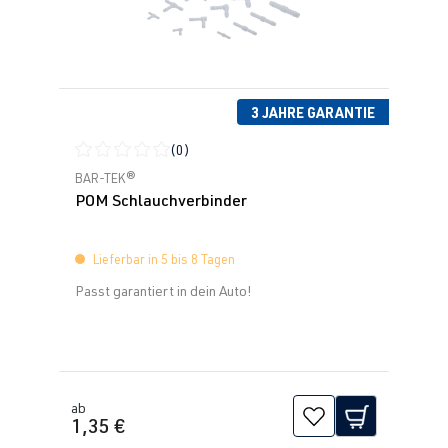
3 JAHRE GARANTIE
(0)
Durchschnittliche Bewertung von 0 von 5 Sternen
BAR-TEK®
POM Schlauchverbinder
Lieferbar in 5 bis 8 Tagen
Passt garantiert in dein Auto!
ab
1,35 €