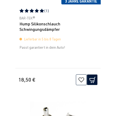
3 JAHRE GARANTIE
(1)
Durchschnittliche Bewertung von 5 von 5 Sternen
BAR-TEK®
Hump Silikonschlauch
Schwingungsdämpfer
Lieferbar in 5 bis 8 Tagen
Passt garantiert in dein Auto!
18,50 €