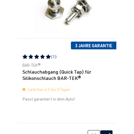
3 JAHRE GARANTIE
(1)
Durchschnittliche Bewertung von 5 von 5 Sternen
BAR-TEK®
Schlauchabgang (Quick Tap) für
Silikonschlauch BAR-TEK®
Lieferbar in 5 bis 8 Tagen
Passt garantiert in dein Auto!