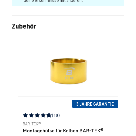
deine Erkenntnisse mit anderen.
Zubehör
Produktgalerie überspringen
3 JAHRE GARANTIE
(10)
Durchschnittliche Bewertung von 4.79 von 5 Sternen
BAR-TEK®
Montagehülse für Kolben BAR-TEK®