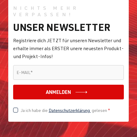
NICHTS MEHR
VERPASSEN!
UNSER NEWSLETTER
Registriere dich JETZT für unseren Newsletter und
erhalte immer als ERSTER unere neuesten Produkt-
und Projekt-Infos!
E-MAIL
*
E-MAIL
*
ANMELDEN
Ja ich habe die
Datenschutzerklärung
gelesen
*