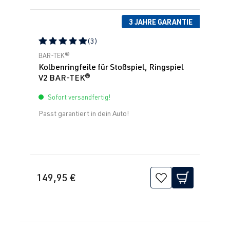
3 JAHRE GARANTIE
(3)
Durchschnittliche Bewertung von 5 von 5 Sternen
BAR-TEK®
Kolbenringfeile für Stoßspiel, Ringspiel
V2 BAR-TEK®
Sofort versandfertig!
Passt garantiert in dein Auto!
149,95 €