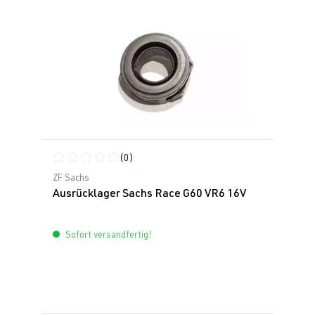
(0)
Durchschnittliche Bewertung von 0 von 5 Sternen
ZF Sachs
Ausrücklager Sachs Race G60 VR6 16V
Sofort versandfertig!