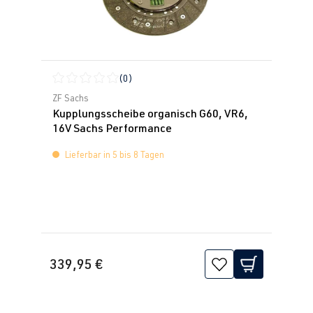
(0)
Durchschnittliche Bewertung von 0 von 5 Sternen
ZF Sachs
Kupplungsscheibe organisch G60, VR6,
16V Sachs Performance
Lieferbar in 5 bis 8 Tagen
339,95 €