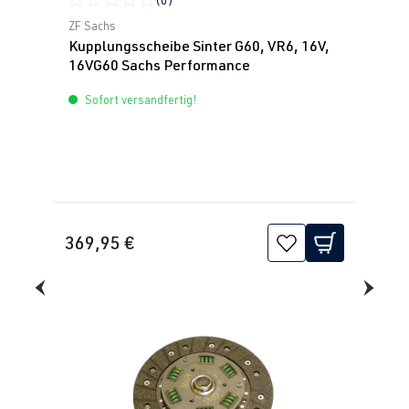
Durchschnittliche Bewertung von 0 von 5 Sternen
ZF Sachs
Kupplungsscheibe Sinter G60, VR6, 16V,
16VG60 Sachs Performance
Sofort versandfertig!
369,95 €