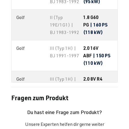
(95 kW)
BJ 1983-1992
1.8 G60
Golf
II (Typ
PG
| 160 PS
19E/1G1) |
(118 kW)
BJ 1983-1992
2.0 16V
Golf
III (Typ 1H) |
ABF
| 150 PS
BJ 1991-1997
(110 kW)
2.0 8V R4
Golf
III (Typ 1H) |
(EA827)
BJ 1991-1997
2E
| 115 PS
Fragen zum Produkt
(85 kW)
Du hast eine Frage zum Produkt?
2.8 VR6
Golf
III (Typ 1H) |
Unsere Experten helfen dir gerne weiter
AAA
| 174 PS
BJ 1991-1997