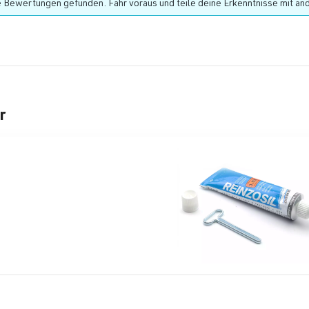
 Bewertungen gefunden. Fahr voraus und teile deine Erkenntnisse mit an
r
rie überspringen