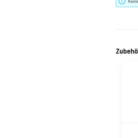
Keine
Zubehö
Produktgale