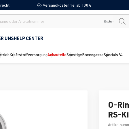
recht
Versandkostenfrei ab 100 €
löschen
ER UNS
HELP CENTER
ntrieb
Kraftstoffversorgung
Anbauteile
Sonstige
Boxengasse
Specials %
O-Rin
RS-Ki
Artikelnum