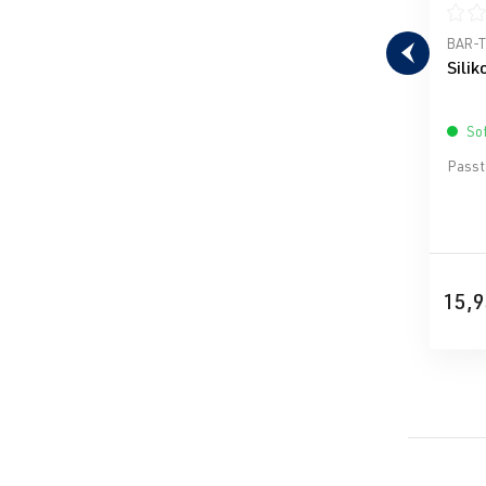
Durch
BAR-
Sili
Sof
Passt 
15,9