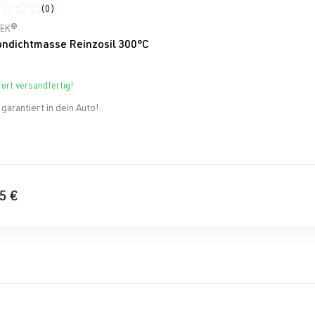
(0)
schnittliche Bewertung von 0 von 5 Sternen
TEK®
kondichtmasse Reinzosil 300°C
ort versandfertig!
garantiert in dein Auto!
5 €