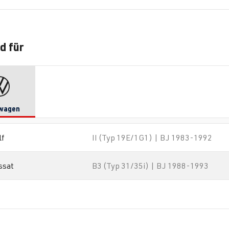
d für
wagen
lf
II (Typ 19E/1G1) | BJ 1983-1992
ssat
B3 (Typ 31/35i) | BJ 1988-1993