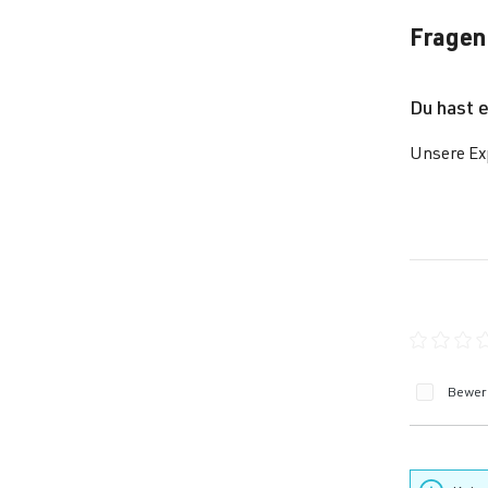
Fragen
Du hast 
Unsere Exp
Durchschn
Bewert