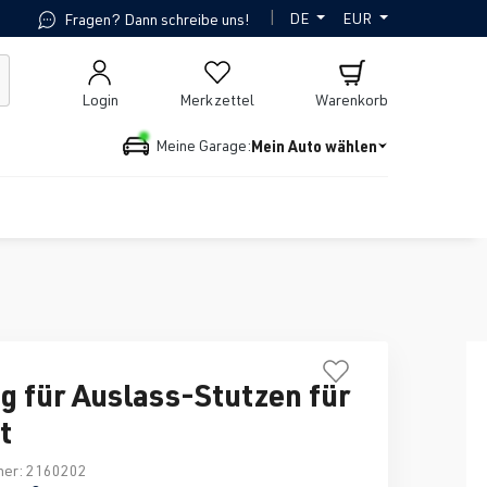
|
DE
EUR
Fragen? Dann schreibe uns!
Login
Merkzettel
Warenkorb
Mein Auto wählen
Meine Garage:
g für Auslass-Stutzen für
t
mer:
2160202