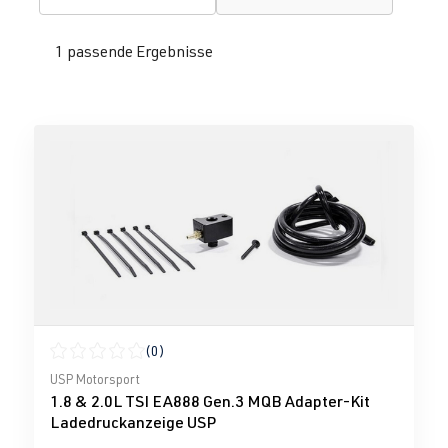
1 passende Ergebnisse
(0)
Durchschnittliche Bewertung von 0 von 5 Sternen
USP Motorsport
1.8 & 2.0L TSI EA888 Gen.3 MQB Adapter-Kit
Ladedruckanzeige USP