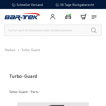
Schneller Versand
30 Tage Rückgaberecht
alt springen
Marken
Turbo-Guard
Turbo-Guard
Turbo-Guard - Parts