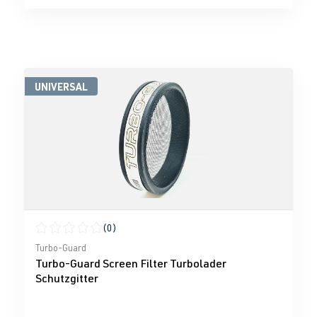
UNIVERSAL
(0)
Durchschnittliche Bewertung von 0 von 5 Sternen
Turbo-Guard
Turbo-Guard Screen Filter Turbolader
Schutzgitter