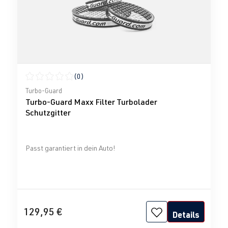
(0)
Durchschnittliche Bewertung von 0 von 5 Sternen
Turbo-Guard
Turbo-Guard Maxx Filter Turbolader
Schutzgitter
Passt garantiert in dein Auto!
129,95 €
Details