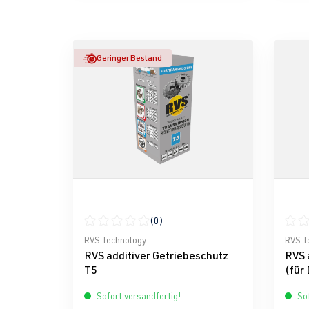
Geringer Bestand
(0)
Durchschnittliche Bewertung von 0 von 5 Ster
Durch
RVS Technology
RVS T
RVS additiver Getriebeschutz
RVS 
T5
(für 
Sofort versandfertig!
Sof