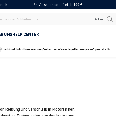
recht
Versandkostenfrei ab 100 €
löschen
ER UNS
HELP CENTER
ntrieb
Kraftstoffversorgung
Anbauteile
Sonstige
Boxengasse
Specials %
von Reibung und Verschleiß in Motoren her.
zigartige Technologien, um den Motor und