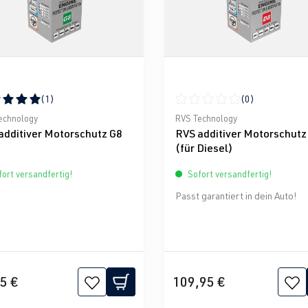
(1)
(0)
nen
schnittliche Bewertung von 5 von 5 Sternen
Durchschnittliche Bewertun
echnology
RVS Technology
additiver Motorschutz G8
RVS additiver Motorschutz
(für Diesel)
ort versandfertig!
Sofort versandfertig!
Passt garantiert in dein Auto!
5 €
109,95 €