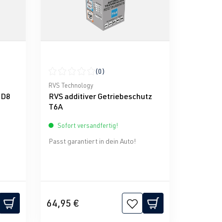
(0)
g von 0 von 5 Sternen
Durchschnittliche Bewertung von 0 von 5 Sternen
RVS Technology
 D8
RVS additiver Getriebeschutz
T6A
Sofort versandfertig!
Passt garantiert in dein Auto!
64,95 €