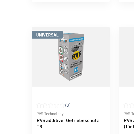
UNIVERSAL
(0)
Durchschnittliche Bewertung von 0 von 5 Ster
Durch
RVS Technology
RVS T
RVS additiver Getriebeschutz
RVS 
T3
(für 