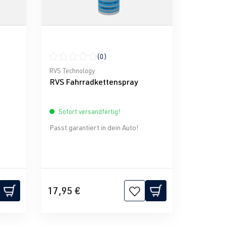
(0)
g von 0 von 5 Sternen
Durchschnittliche Bewertung von 0 von 5 Sternen
RVS Technology
RVS Fahrradkettenspray
Sofort versandfertig!
Passt garantiert in dein Auto!
17,95 €