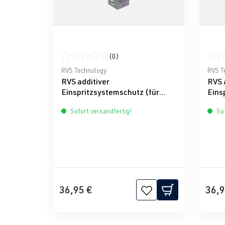
(0)
Durchschnittliche Bewertung von 0 von 5 Ster
Durch
RVS Technology
RVS T
RVS additiver
RVS 
Einspritzsystemschutz (für
Eins
Diesel)
Sofort versandfertig!
Sof
36,95 €
36,9