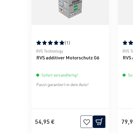
(1)
Durchschnittliche Bewertung von 5 von 5 Ster
Durch
RVS Technology
RVS T
RVS additiver Motorschutz G6
RVS 
Sofort versandfertig!
Sof
Passt garantiert in dein Auto!
54,95 €
79,9