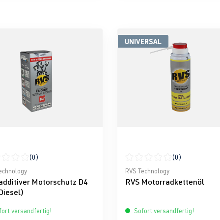
UNIVERSAL
(0)
(0)
nen
schnittliche Bewertung von 0 von 5 Sternen
Durchschnittliche Bewertun
echnology
RVS Technology
additiver Motorschutz D4
RVS Motorradkettenöl
Diesel)
ort versandfertig!
Sofort versandfertig!