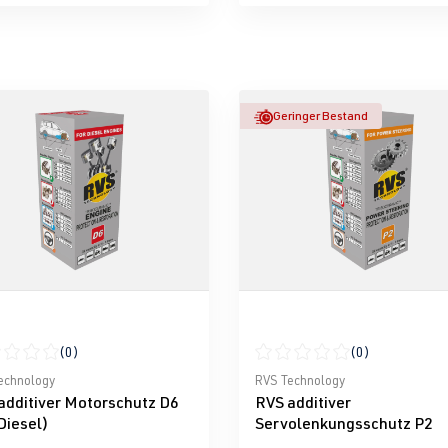
Geringer Bestand
(0)
(0)
nen
schnittliche Bewertung von 0 von 5 Sternen
Durchschnittliche Bewertun
echnology
RVS Technology
additiver Motorschutz D6
RVS additiver
Diesel)
Servolenkungsschutz P2