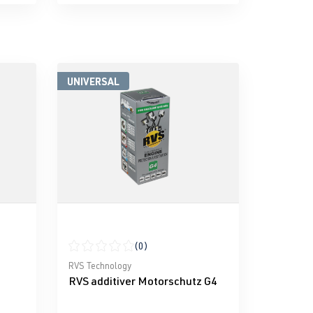
UNIVERSAL
(0)
g von 0 von 5 Sternen
Durchschnittliche Bewertung von 0 von 5 Sternen
RVS Technology
RVS additiver Motorschutz G4