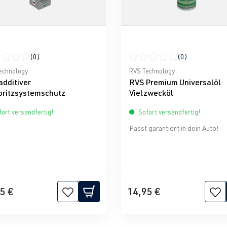
(0)
(0)
nen
schnittliche Bewertung von 0 von 5 Sternen
Durchschnittliche Bewertun
echnology
RVS Technology
additiver
RVS Premium Universalöl
pritzsystemschutz
Vielzwecköl
ort versandfertig!
Sofort versandfertig!
Passt garantiert in dein Auto!
5 €
14,95 €