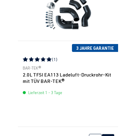
3 JAHRE GARANTIE
(1)
Durchschnittliche Bewertung von 5 von 5 Sternen
BAR-TEK®
2.0L TFSI EA113 Ladeluft-Druckrohr-Kit
mit TÜV BAR-TEK®
Lieferzeit 1 - 3 Tage