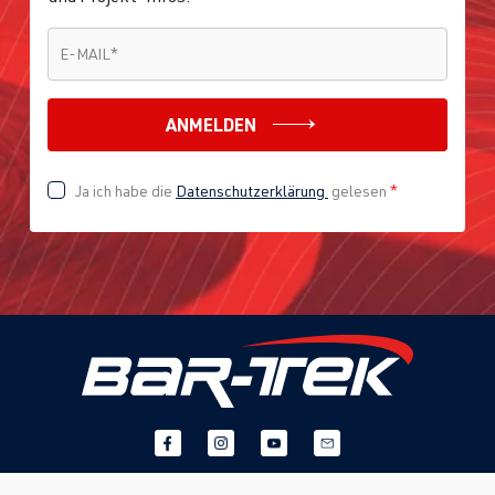
E-MAIL
*
E-MAIL
*
ANMELDEN
Ja ich habe die
Datenschutzerklärung
gelesen
*