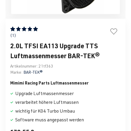
Durchschnittliche Bewertung von 5 von 5 Sternen
(1)
2.0L TFSI EA113 Upgrade TTS
Luftmassenmesser BAR-TEK®
Artikelnummer:
21tf363
Marke:
BAR-TEK®
Mimimi Racing Parts Luftmassenmesser
Upgrade Luftmassenmesser
verarbeitet höhere Luftmassen
wichtig für K04 Turbo Umbau
Software muss angepasst werden