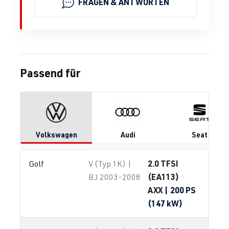
FRAGEN & ANTWORTEN
Passend für
Volkswagen
Audi
Seat
2.0 TFSI
Golf
V (Typ 1K) |
(EA113)
BJ 2003-2008
AXX
| 200 PS
(147 kW)