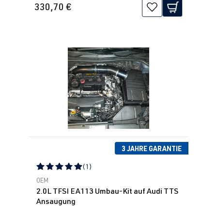
330,70 €
3 JAHRE GARANTIE
(1)
Durchschnittliche Bewertung von 5 von 5 Sternen
OEM
2.0L TFSI EA113 Umbau-Kit auf Audi TTS
Ansaugung