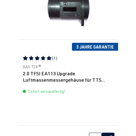
3 JAHRE GARANTIE
(1)
Durchschnittliche Bewertung von 5 von 5 Sternen
BAR-TEK®
2.0 TFSI EA113 Upgrade
Luftmassenmessergehäuse für TTS
Ansaugung
Sofort versandfertig!