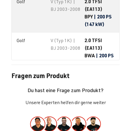
2.0 TFSI
Golf
V (Typ 1K) |
(EA113)
BJ 2003-2008
BPY
| 200 PS
(147 kW)
2.0 TFSI
Golf
V (Typ 1K) |
(EA113)
BJ 2003-2008
BWA
| 200 PS
(147 kW)
Fragen zum Produkt
2.0 TFSI
Golf
V (Typ 1K) |
(EA113)
BJ 2003-2008
Du hast eine Frage zum Produkt?
BYD
| 230 PS
(169 kW)
Unsere Experten helfen dir gerne weiter
2.0 TFSI
Golf
V (Typ 1K) |
(EA113)
BJ 2003-2008