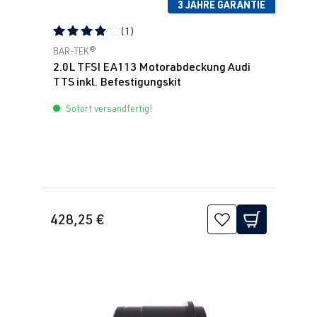
3 JAHRE GARANTIE
(1)
Durchschnittliche Bewertung von 4 von 5 Sternen
BAR-TEK®
2.0L TFSI EA113 Motorabdeckung Audi
TTS inkl. Befestigungskit
Sofort versandfertig!
428,25 €