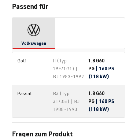
Passend für
Volkswagen
1.8 G60
Golf
II (Typ
PG
| 160 PS
19E/1G1) |
(118 kW)
BJ 1983-1992
1.8 G60
Passat
B3 (Typ
PG
| 160 PS
31/35i) | BJ
(118 kW)
1988-1993
Fragen zum Produkt