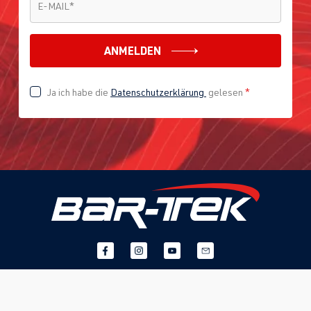
E-MAIL
*
ANMELDEN
Ja ich habe die
Datenschutzerklärung
gelesen
*