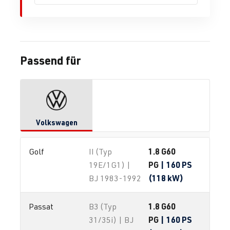
Passend für
Volkswagen
1.8 G60
Golf
II (Typ
PG
| 160 PS
19E/1G1) |
(118 kW)
BJ 1983-1992
1.8 G60
Passat
B3 (Typ
PG
| 160 PS
31/35i) | BJ