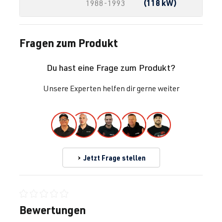
(118 kW)
1988-1993
Fragen zum Produkt
Du hast eine Frage zum Produkt?
Unsere Experten helfen dir gerne weiter
Jetzt Frage stellen
Durchschnittliche Bewertung von 0 von 5 Sternen
Bewertungen