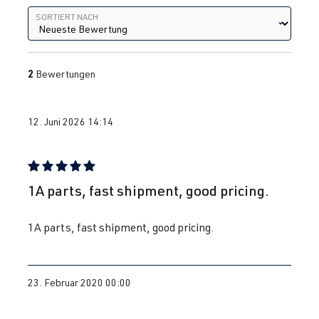
Sortiert nach
SORTIERT NACH
2
Bewertungen
12. Juni 2026 14:14
Bewertung mit 5 von 5 Sternen
1A parts, fast shipment, good pricing.
1A parts, fast shipment, good pricing.
23. Februar 2020 00:00