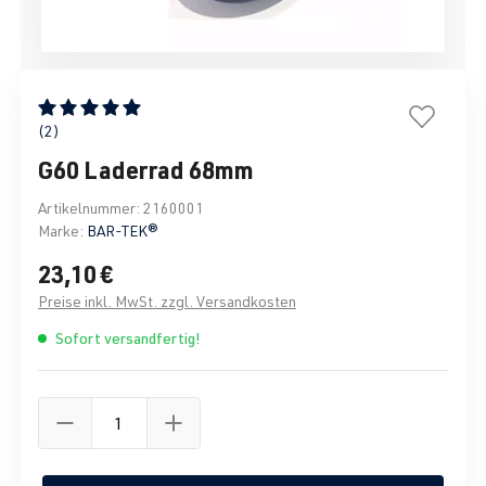
Durchschnittliche Bewertung von 5 von 5 Sternen
(2)
G60 Laderrad 68mm
Artikelnummer:
2160001
Marke:
BAR-TEK®
23,10 €
Preise inkl. MwSt. zzgl. Versandkosten
Sofort versandfertig!