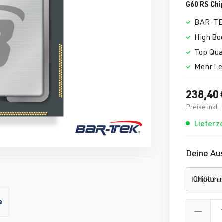
G60 RS Chi
BAR-TE
High Bo
Top Qua
Mehr Le
238,40 
Preise inkl
Lieferze
Deine Au
KONFIGU
e