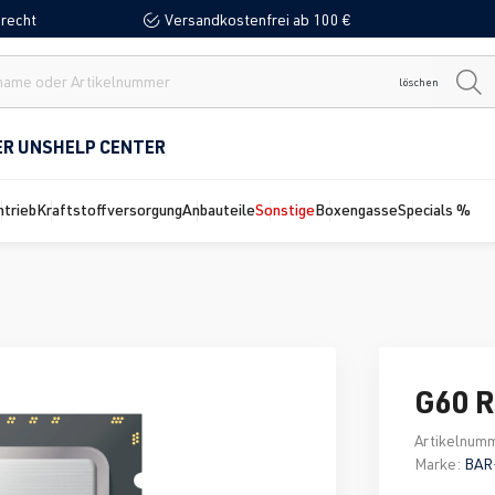
recht
Versandkostenfrei ab 100 €
löschen
ER UNS
HELP CENTER
ntrieb
Kraftstoffversorgung
Anbauteile
Sonstige
Boxengasse
Specials %
G60 R
Artikelnum
Marke:
BAR