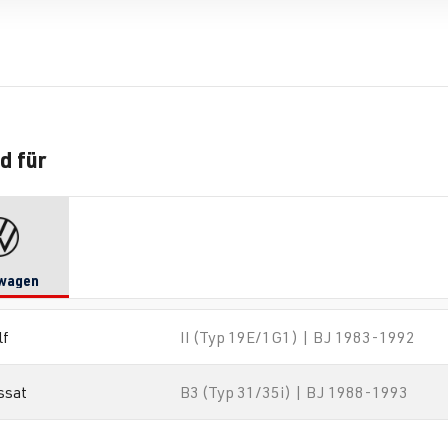
d für
wagen
lf
II (Typ 19E/1G1) | BJ 1983-1992
ssat
B3 (Typ 31/35i) | BJ 1988-1993