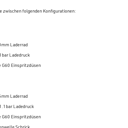
e zwischen folgenden Konfigurationen:
0mm Laderrad
1bar Ladedruck
 G60 Einspritzdüsen
5mm Laderrad
1.1bar Ladedruck
 G60 Einspritzdüsen
nwelle Schrick