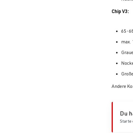
Chip V3:
65-6
max. 
Graue
Nocke
Große
Andere Kon
Du h
Starte 