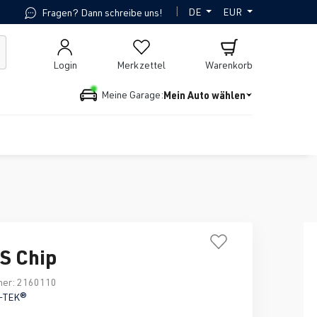
|
DE
EUR
Fragen? Dann schreibe uns!
Login
Merkzettel
Warenkorb
Mein Auto wählen
Meine Garage:
S Chip
mer:
2160110
-TEK®