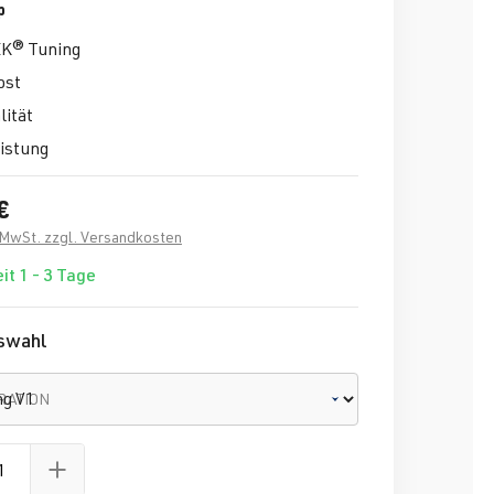
p
K® Tuning
ost
lität
istung
€
. MwSt. zzgl. Versandkosten
it 1 - 3 Tage
swahl
RATION