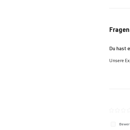
Fragen
Du hast 
Unsere Exp
Durchschn
Bewert