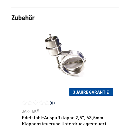
Zubehör
Produktgalerie überspringen
3 JAHRE GARANTIE
(0)
Durchschnittliche Bewertung von 0 von 5 Sternen
BAR-TEK®
Edelstahl-Auspuffklappe 2,5", 63,5mm
Klappensteuerung Unterdruck gesteuert