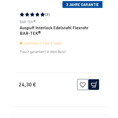
3 JAHRE GARANTIE
(3)
Durchschnittliche Bewertung von 5 von 5 Sternen
BAR-TEK®
Auspuff Interlock Edelstahl Flexrohr
BAR-TEK®
Lieferbar in 5 bis 8 Tagen
Passt garantiert in dein Auto!
24,30 €