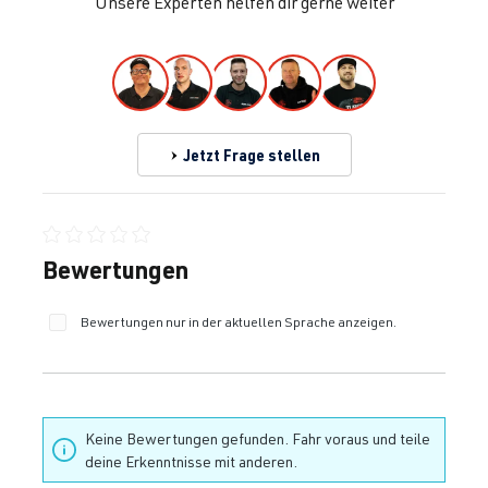
Unsere Experten helfen dir gerne weiter
Jetzt Frage stellen
Durchschnittliche Bewertung von 0 von 5 Sternen
Bewertungen
Bewertungen nur in der aktuellen Sprache anzeigen.
Keine Bewertungen gefunden. Fahr voraus und teile
deine Erkenntnisse mit anderen.