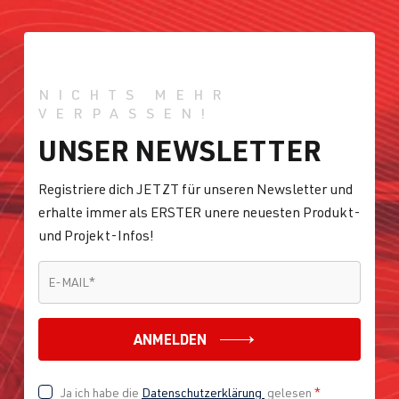
NICHTS MEHR
VERPASSEN!
UNSER NEWSLETTER
Registriere dich JETZT für unseren Newsletter und
erhalte immer als ERSTER unere neuesten Produkt-
und Projekt-Infos!
E-MAIL
*
E-MAIL
*
ANMELDEN
Ja ich habe die
Datenschutzerklärung
gelesen
*