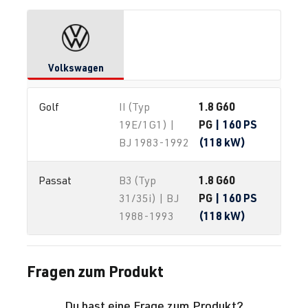
Volkswagen
1.8 G60
Golf
II (Typ
PG
| 160 PS
19E/1G1) |
(118 kW)
BJ 1983-1992
1.8 G60
Passat
B3 (Typ
PG
| 160 PS
31/35i) | BJ
(118 kW)
1988-1993
Fragen zum Produkt
Du hast eine Frage zum Produkt?