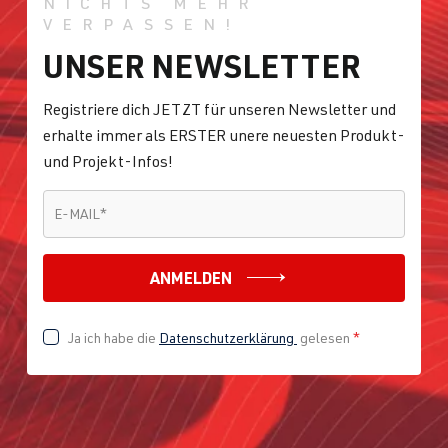
NICHTS MEHR
VERPASSEN!
UNSER NEWSLETTER
Registriere dich JETZT für unseren Newsletter und
erhalte immer als ERSTER unere neuesten Produkt-
und Projekt-Infos!
E-MAIL
*
E-MAIL
*
ANMELDEN
Ja ich habe die
Datenschutzerklärung
gelesen
*