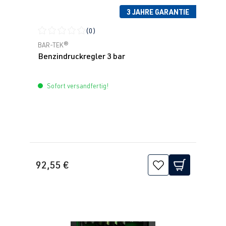
3 JAHRE GARANTIE
(0)
Durchschnittliche Bewertung von 0 von 5 Sternen
BAR-TEK®
Benzindruckregler 3 bar
Sofort versandfertig!
92,55 €