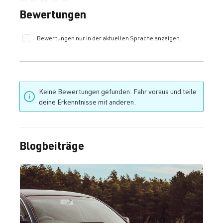
Durchschnittliche Bewertung von 0 von 5 Sternen
Bewertungen
Bewertungen nur in der aktuellen Sprache anzeigen.
Keine Bewertungen gefunden. Fahr voraus und teile
deine Erkenntnisse mit anderen.
Blogbeiträge