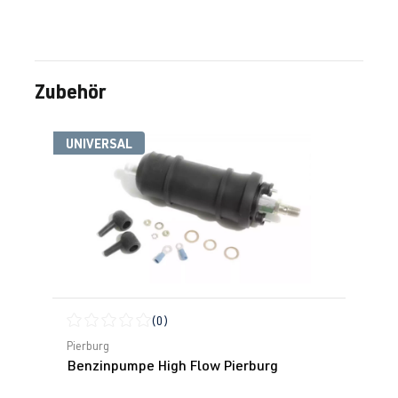
Zubehör
Produktgalerie überspringen
UNIVERSAL
(0)
Durchschnittliche Bewertung von 0 von 5 Sternen
Pierburg
Benzinpumpe High Flow Pierburg