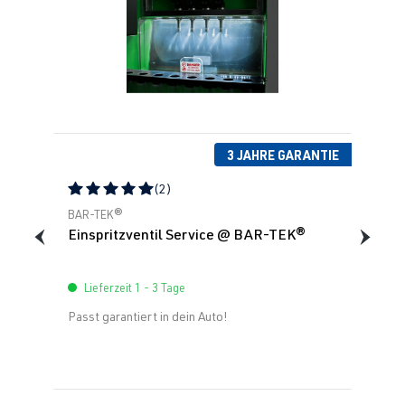
3 JAHRE GARANTIE
(2)
Durchschnittliche Bewertung von 5 von 5 Sternen
BAR-TEK®
Einspritzventil Service @ BAR-TEK®
Lieferzeit 1 - 3 Tage
Passt garantiert in dein Auto!