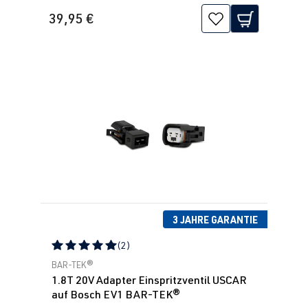
39,95 €
3 JAHRE GARANTIE
(2)
Durchschnittliche Bewertung von 5 von 5 Sternen
BAR-TEK®
1.8T 20V Adapter Einspritzventil USCAR
auf Bosch EV1 BAR-TEK®