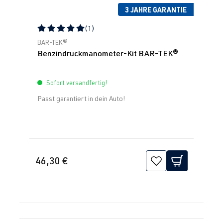
3 JAHRE GARANTIE
(1)
Durchschnittliche Bewertung von 5 von 5 Sternen
BAR-TEK®
Benzindruckmanometer-Kit BAR-TEK®
Sofort versandfertig!
Passt garantiert in dein Auto!
46,30 €