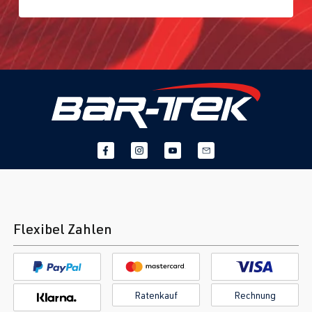
(EA888 Gen.
BJ 2016-2023
3)
CHHB
| 220
PS (162 kW)
2.0 TFSI
Tiguan
II (Typ AD1) |
(EA888 Gen.
BJ 2016-2023
3)
CZPA
| 180
PS (132 kW)
2.0 TFSI
Tiguan
II (Typ AD1) |
Flexibel Zahlen
(EA888 Gen.
BJ 2016-2023
3)
DNJA
| 230
PS (169 kW)
Ratenkauf
Rechnung