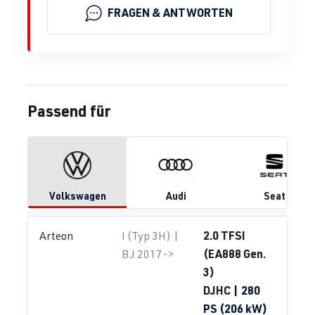
FRAGEN & ANTWORTEN
Passend für
Volkswagen
Audi
Seat
2.0 TFSI
Arteon
I (Typ 3H) |
(EA888 Gen.
BJ 2017->
3)
DJHC
| 280
PS (206 kW)