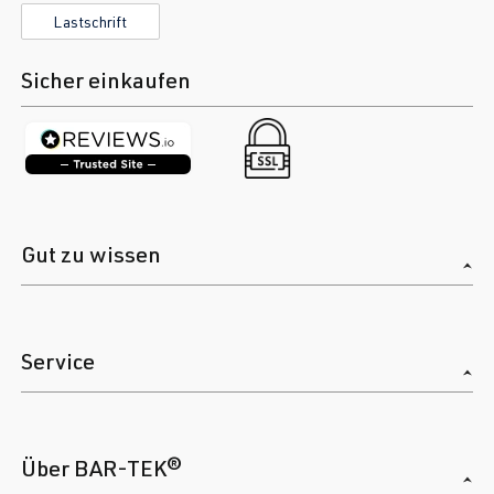
2.0 TFSI
Tiguan
II (Typ AD1) |
Lastschrift
(EA888 Gen.
BJ 2016-2023
3)
Sicher einkaufen
DNLA
| 190
PS (140 kW)
Gut zu wissen
Service
Über BAR-TEK®