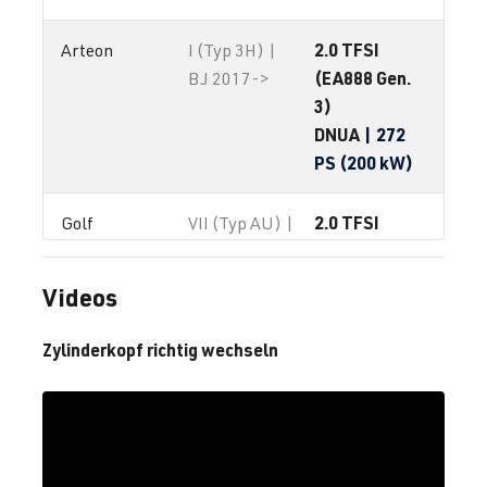
2.0 TFSI
Arteon
I (Typ 3H) |
(EA888 Gen.
BJ 2017->
3)
DNUA
| 272
PS (200 kW)
2.0 TFSI
Golf
VII (Typ AU) |
(EA888 Gen.
BJ 2012-2019
3)
Videos
CHHA
| 230
PS (169 kW)
Zylinderkopf richtig wechseln
2.0 TFSI
Golf
VII (Typ AU) |
(EA888 Gen.
BJ 2012-2019
3)
CHHB
| 220