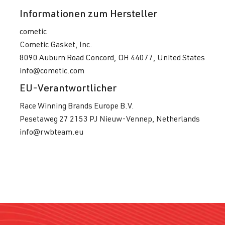
DNUE
| 300
Informationen zum Hersteller
PS (220 kW)
cometic
Cometic Gasket, Inc.
2.0 TFSI
Polo
VI (Typ AW) |
8090 Auburn Road Concord, OH 44077, United States
(EA888 Gen.
BJ 2017->
info@cometic.com
3)
CZPC
| 200
EU-Verantwortlicher
PS (147 kW)
Race Winning Brands Europe B.V.
Pesetaweg 27 2153 PJ Nieuw-Vennep, Netherlands
2.0 TFSI
Polo
VI (Typ AW) |
info@rwbteam.eu
(EA888 Gen.
BJ 2017->
3)
DKZC
| 200
PS (147 kW)
2.0 TFSI
Scirocco
III (Typ 13) |
(EA888 Gen.
BJ 2008-2017