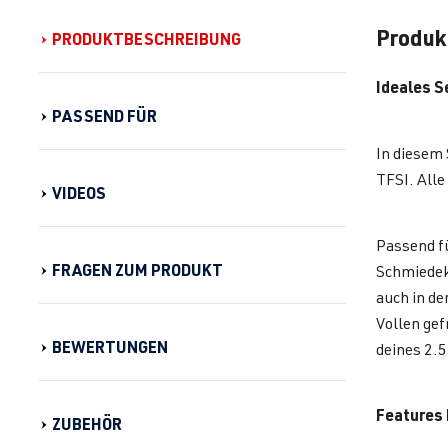
Produk
PRODUKTBESCHREIBUNG
Ideales S
PASSEND FÜR
In diesem 
TFSI. Alle
VIDEOS
Passend fü
FRAGEN ZUM PRODUKT
Schmiedeko
auch in de
Vollen gef
BEWERTUNGEN
deines 2.5
Features 
ZUBEHÖR