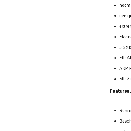
hochf
geeig
extre
Magna
5 Stü
Mit A
ARP 
Mit Z
Features 
Renns
Besch