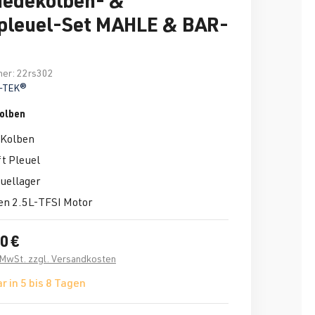
pleuel-Set MAHLE & BAR-
mer:
22rs302
-TEK®
olben
Kolben
t Pleuel
uellager
en 2.5L-TFSI Motor
0 €
. MwSt. zzgl. Versandkosten
r in 5 bis 8 Tagen