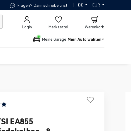
|
DE
EUR
Fragen? Dann schreibe uns!
Login
Merkzettel
Warenkorb
Mein Auto wählen
Meine Garage:
ttliche Bewertung von 5 von 5 Sternen
FSI EA855
iedekolben- &