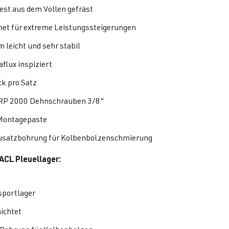
est aus dem Vollen gefräst
net für extreme Leistungssteigerungen
m leicht und sehr stabil
flux inspiziert
ck pro Satz
RP 2000 Dehnschrauben 3/8"
Montagepaste
usatzbohrung für Kolbenbolzenschmierung
ACL Pleuellager:
portlager
ichtet