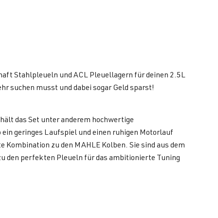
aft Stahlpleueln und ACL Pleuellagern für deinen 2.5L
hr suchen musst und dabei sogar Geld sparst!
hält das Set unter anderem hochwertige
ein geringes Laufspiel und einen ruhigen Motorlauf
kte Kombination zu den MAHLE Kolben. Sie sind aus dem
 zu den perfekten Pleueln für das ambitionierte Tuning