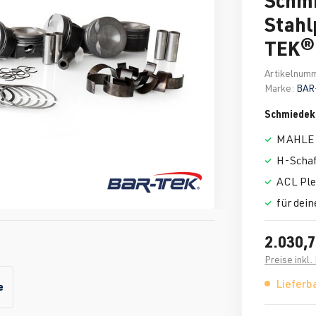
Stahl
TEK®
Artikelnum
Marke:
BAR
Schmiedek
MAHLE 
H-Schaf
ACL Ple
für dein
2.030,7
Preise inkl
Lieferba
e