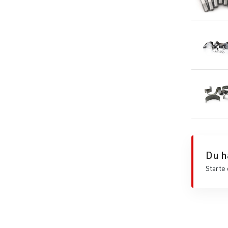
Du h
Starte 