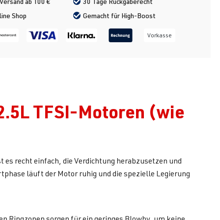
Versand ab 100 €
30 Tage Rückgaberecht
line Shop
Gemacht für High-Boost
Vorkasse
2.5L TFSI-Motoren (wie
es recht einfach, die Verdichtung herabzusetzen und
rtphase läuft der Motor ruhig und die spezielle Legierung
llen Ringzonen sorgen für ein geringes Blowby, um keine