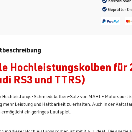
Kostenloser 
Geprüfter On
tbeschreibung
e Hochleistungskolben für 
udi RS3 und TTRS)
m Hochleistungs-Schmiedekolben-Satz von MAHLE Motorsport ist 
ig mehr Leistung und Haltbarkeit zu erhalten. Auch in der Kaltsta
 ermöglicht ein geringes Laufspiel.
htung dieser Hochleistungskolben ist mit 9,6:1 ideal. Die spezie