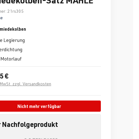
mer:
21rs305
le
miedekolben
e Legierung
erdichtung
 Motorlauf
5 €
. MwSt. zzgl. Versandkosten
Nicht mehr verfügbar
 Nachfolgeprodukt