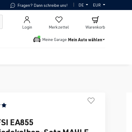
|
DE
EUR
Fragen? Dann schreibe uns!
Login
Merkzettel
Warenkorb
Mein Auto wählen
Meine Garage:
ttliche Bewertung von 5 von 5 Sternen
FSI EA855
iedekolben-Satz MAHLE