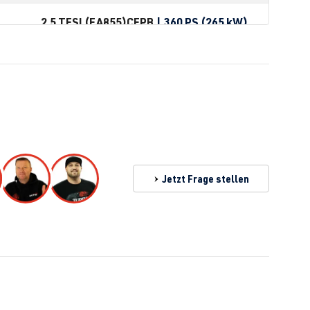
2.5 TFSI (EA855)
CEPB
| 360 PS (265 kW)
Jetzt Frage stellen