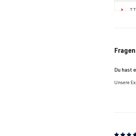
TT
Fragen
Du hast 
Unsere Exp