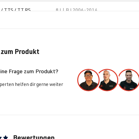
 / TTS / TT RS
8J | BJ 2006-2014
 zum Produkt
eine Frage zum Produkt?
erten helfen dir gerne weiter
Bewertungen