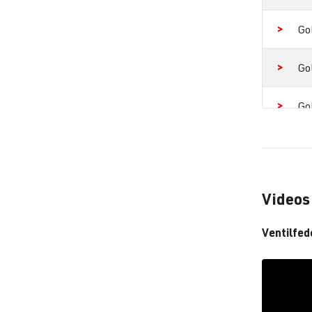
Go
Go
Go
Go
Go
Videos
Jet
Ventilfed
Jet