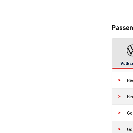
Passen
Volks
Be
Be
Go
Go