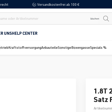
recht
Versandkostenfrei ab 100 €
löschen
ER UNS
HELP CENTER
ntrieb
Kraftstoffversorgung
Anbauteile
Sonstige
Boxengasse
Specials %
1.8T 
Satz
Artikelnum