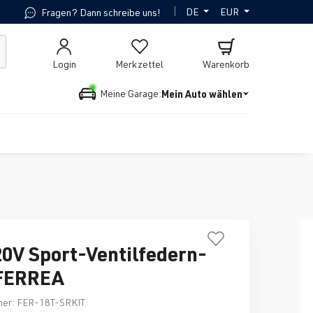
|
DE
EUR
Fragen? Dann schreibe uns!
Login
Merkzettel
Warenkorb
Mein Auto wählen
Meine Garage:
20V Sport-Ventilfedern-
 FERREA
mer:
FER-18T-SRKIT