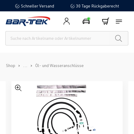
Schneller Versand
30 Tage Rückgaberecht
alt springen
...
Shop
Öl- und Wasseranschlüsse
Bildergalerie überspringen