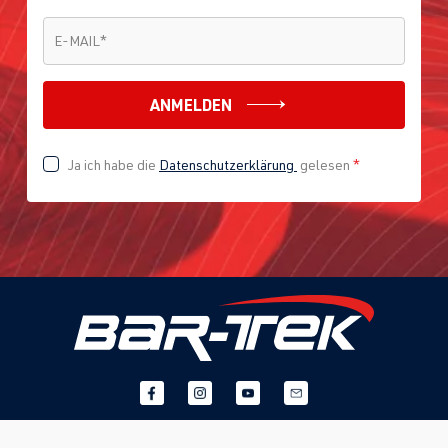
E-MAIL
*
E-MAIL
*
ANMELDEN
Ja ich habe die
Datenschutzerklärung
gelesen
*