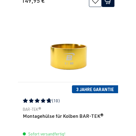
149,95 €
3 JAHRE GARANTIE
(10)
Durchschnittliche Bewertung von 4.79 von 5 Sternen
BAR-TEK®
Montagehülse für Kolben BAR-TEK®
Sofort versandfertig!