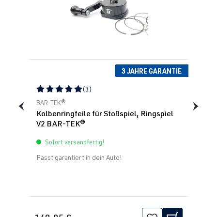
3 JAHRE GARANTIE
(3)
Durchschnittliche Bewertung von 5 von 5 Sternen
BAR-TEK®
Kolbenringfeile für Stoßspiel, Ringspiel
V2 BAR-TEK®
Sofort versandfertig!
Passt garantiert in dein Auto!