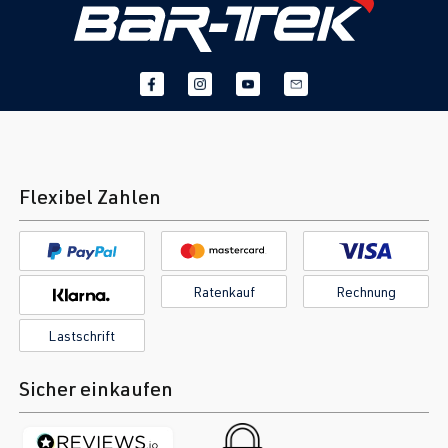
1.9 TDI PD
Passat
B5 GP (3BG) |
(EA188)
BJ 2000-2005
AVF
| 130 PS
(96 kW)
1.9 TDI PD
Passat
B5 GP (3BG) |
(EA188)
BJ 2000-2005
Flexibel Zahlen
AWX
| 130 PS
(96 kW)
1.8T
Polo
IV (Typ 9N3) |
Ratenkauf
Rechnung
BJX
| 150 PS
BJ 2005-2009
Lastschrift
(110 kW)
Sicher einkaufen
1.9 TDI PD
Polo
IV (Typ 9N3) |
(EA188)
BJ 2005-2009