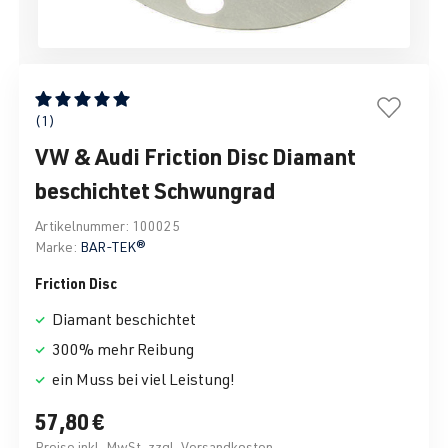
Durchschnittliche Bewertung von 5 von 5 Sternen
(1)
VW & Audi Friction Disc Diamant
beschichtet Schwungrad
Artikelnummer:
100025
Marke:
BAR-TEK®
Friction Disc
Diamant beschichtet
300% mehr Reibung
ein Muss bei viel Leistung!
57,80 €
Preise inkl. MwSt. zzgl. Versandkosten