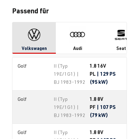
Passend für
Volkswagen
Audi
Seat
1.8 16V
Golf
II (Typ
PL
| 129 PS
19E/1G1) |
(95 kW)
BJ 1983-1992
1.8 8V
Golf
II (Typ
PF
| 107 PS
19E/1G1) |
(79 kW)
BJ 1983-1992
1.8 8V
Golf
II (Typ