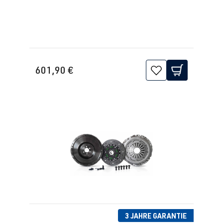
1J2/1J5/1JM
) | BJ 1998-
2005
1.8 G60
Passat
B3 (Typ
PG
| 160 PS
601,90 €
31/35i) | BJ
(118 kW)
1988-1993
2.0 16V
Passat
B3 (Typ
9A
| 136 PS
31/35i) | BJ
(100 kW)
1988-1993
2.0 8V R4
Passat
B3 (Typ
(EA827)
31/35i) | BJ
2E
| 115 PS
1988-1993
(85 kW)
3 JAHRE GARANTIE