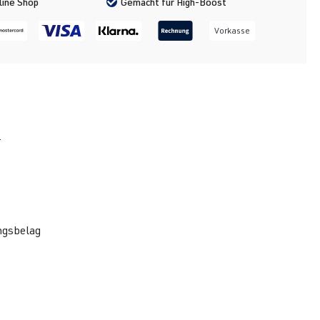
line Shop
Gemacht für High-Boost
Vorkasse
.
ngsbelag