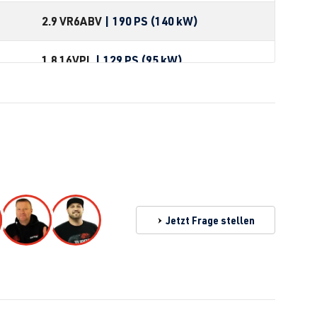
2.9 VR6
ABV
| 190 PS (140 kW)
1.8 16V
PL
| 129 PS (95 kW)
2
1.8 G60
PG
| 160 PS (118 kW)
2.0 16V
9A
| 136 PS (100 kW)
2.0 8V R4 (EA827)
2E
| 115 PS (85 kW)
2.8 VR6
AAA
| 174 PS (128 kW)
Jetzt Frage stellen
2.8 VR6
AAA
| 174 PS (128 kW)
2.8 VR6
AMY
| 174 PS (128 kW)