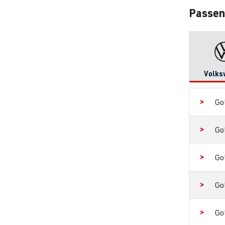
Passen
Volks
Go
Go
Go
Go
Go