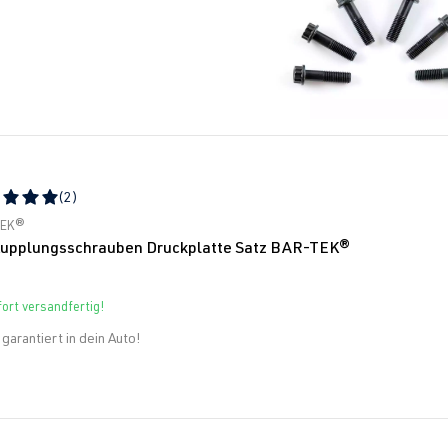
(2)
schnittliche Bewertung von 5 von 5 Sternen
TEK®
upplungsschrauben Druckplatte Satz BAR-TEK®
ort versandfertig!
garantiert in dein Auto!