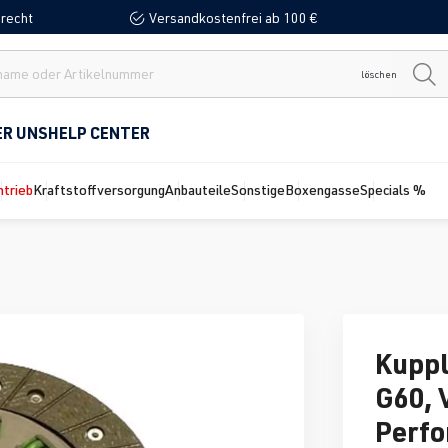
recht
Versandkostenfrei ab 100 €
löschen
ER UNS
HELP CENTER
ntrieb
Kraftstoffversorgung
Anbauteile
Sonstige
Boxengasse
Specials %
Kuppl
G60, 
Perf