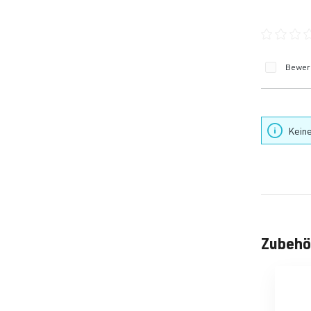
Durchschn
Bewert
Keine
Zubehö
Produktgale