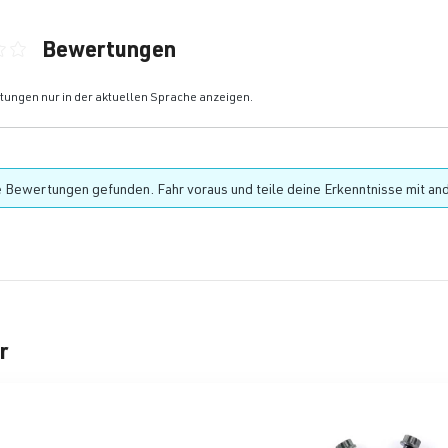
Bewertungen
ittliche Bewertung von 0 von 5 Sternen
ungen nur in der aktuellen Sprache anzeigen.
 Bewertungen gefunden. Fahr voraus und teile deine Erkenntnisse mit an
r
rie überspringen