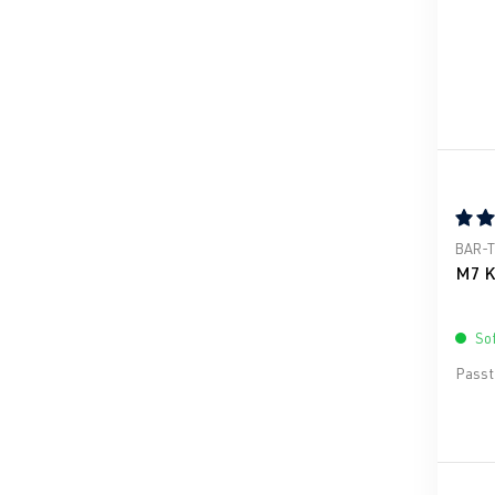
Durch
BAR-
M7 K
Sof
Passt 