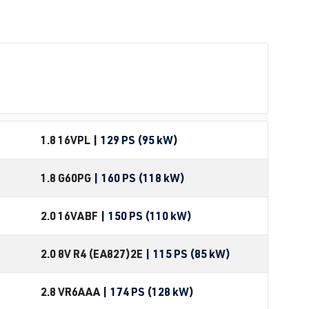
1.8 16V
PL
| 129 PS (95 kW)
1.8 G60
PG
| 160 PS (118 kW)
2.0 16V
ABF
| 150 PS (110 kW)
2.0 8V R4 (EA827)
2E
| 115 PS (85 kW)
2.8 VR6
AAA
| 174 PS (128 kW)