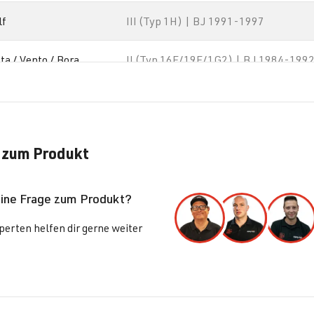
lf
III (Typ 1H) | BJ 1991-1997
ta / Vento / Bora
II (Typ 16E/19E/1G2) | BJ 1984-199
ssat
B3 (Typ 31/35i) | BJ 1988-1993
ssat
B3 (Typ 31/35i) | BJ 1988-1993
 zum Produkt
ssat
B3 (Typ 31/35i) | BJ 1988-1993
eine Frage zum Produkt?
ssat
B3 (Typ 31/35i) | BJ 1988-1993
erten helfen dir gerne weiter
aran
I (Typ 7M8) | BJ 1995-2000
aran
I (Typ 7M8) | BJ 1995-2000