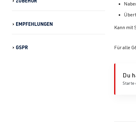
ZUBEHÖR
Naben
Übert
EMPFEHLUNGEN
Kann mit 
GSPR
Für alle 
Du h
Starte 