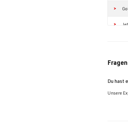
Go
Jet
Pa
Pa
Fragen
Pa
Du hast 
Pa
Unsere Exp
Sh
Sh