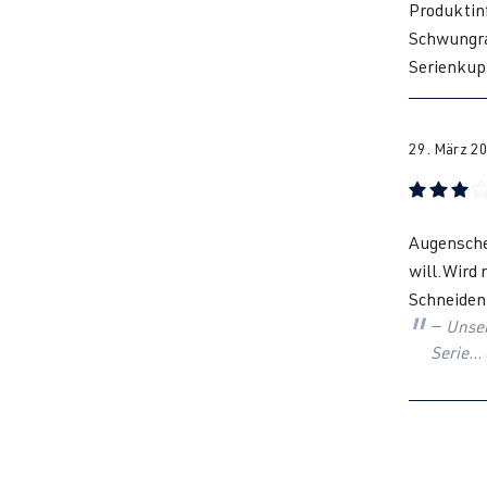
Produktinf
Schwungra
Serienkup
29. März 2
Bewertung
Augensche
will.Wird
Schneiden.
Unser
Serie..