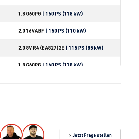
1.8 G60
PG
| 160 PS (118 kW)
2.0 16V
ABF
| 150 PS (110 kW)
2.0 8V R4 (EA827)
2E
| 115 PS (85 kW)
1.8 G60
PG
| 160 PS (118 kW)
2.0 16V
9A
| 136 PS (100 kW)
2.0 8V R4 (EA827)
2E
| 115 PS (85 kW)
Jetzt Frage stellen