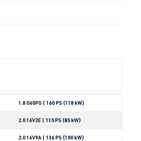
1.8 G60
PG
| 160 PS (118 kW)
2.0 16V
2E
| 115 PS (85 kW)
2.0 16V
9A
| 136 PS (100 kW)