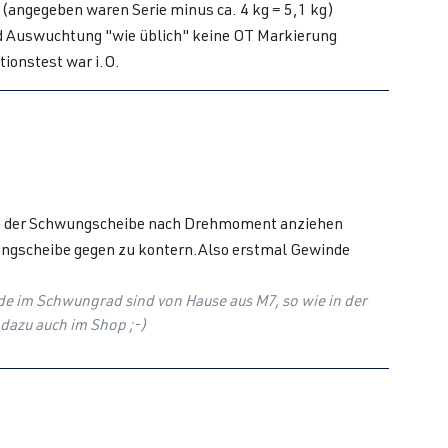
(angegeben waren Serie minus ca. 4 kg = 5,1 kg)
d Auswuchtung "wie üblich" keine OT Markierung
ionstest war i.O.
om der Schwungscheibe nach Drehmoment anziehen
ungscheibe gegen zu kontern.Also erstmal Gewinde
e im Schwungrad sind von Hause aus M7, so wie in der
 dazu auch im Shop ;-)