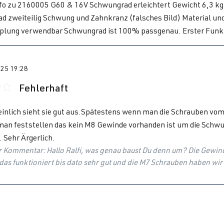
o zu 2160005 G60 & 16V Schwungrad erleichtert Gewicht 6,3 kg 
d zweiteilig Schwung und Zahnkranz (falsches Bild) Material un
plung verwendbar Schwungrad ist 100% passgenau. Erster Funkt
025 19:28
Fehlerhaft
 mit 3 von 5 Sternen
inlich sieht sie gut aus.Spätestens wenn man die Schrauben v
 man feststellen das kein M8 Gewinde vorhanden ist um die Schw
 Sehr Ärgerlich.
 Kommentar: Hallo Ralfi, was genau baust Du denn um? Die Gewind
. das funktioniert bis dato sehr gut und die M7 Schrauben haben wir