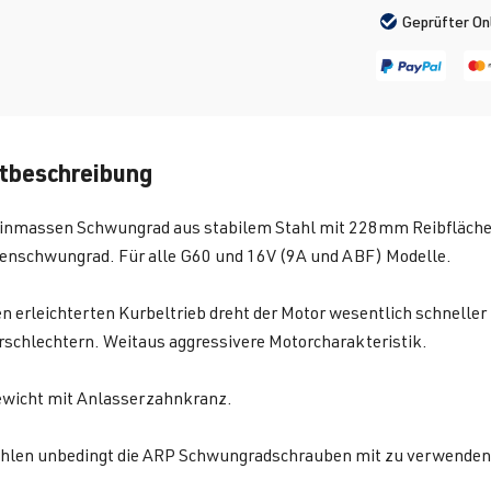
Geprüfter On
tbeschreibung
Einmassen Schwungrad aus stabilem Stahl mit 228mm Reibfläche a
nschwungrad. Für alle G60 und 16V (9A und ABF) Modelle.
n erleichterten Kurbeltrieb dreht der Motor wesentlich schnelle
rschlechtern. Weitaus aggressivere Motorcharakteristik.
Gewicht mit Anlasserzahnkranz.
hlen unbedingt die ARP Schwungradschrauben mit zu verwenden