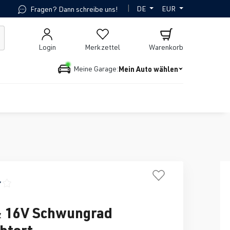
|
DE
EUR
Fragen? Dann schreibe uns!
Login
Merkzettel
Warenkorb
Mein Auto wählen
Meine Garage:
ttliche Bewertung von 3.5 von 5 Sternen
 16V Schwungrad
chtert